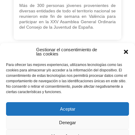
Más de 300 personas jóvenes provenientes de
diversas entidades de todo el territorio nacional se
reunieron este fin de semana en València para
participar en la XXV Asamblea General Ordinaria
del Consejo de la Juventud de España.
Gestionar el consentimiento de
las cookies
Página 20 de 64
Para ofrecer las mejores experiencias, utilizamos tecnologías como las
cookies para almacenar y/o acceder a la información del dispositivo. El
« PRIMERA
consentimiento de estas tecnologías nos permitirá procesar datos como el
comportamiento de navegación o las identificaciones únicas en este sitio.
No consentir o retirar el consentimiento, puede afectar negativamente a
...
...
«
10
18
19
ciertas características y funciones.
...
20
21
22
30
40
Aceptar
Denegar
...
50
»