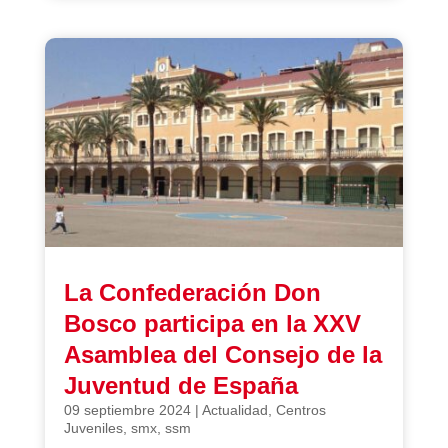
La Confederación Don
Bosco participa en la XXV
Asamblea del Consejo de la
Juventud de España
09 septiembre 2024
|
Actualidad
,
Centros
Juveniles
,
smx
,
ssm