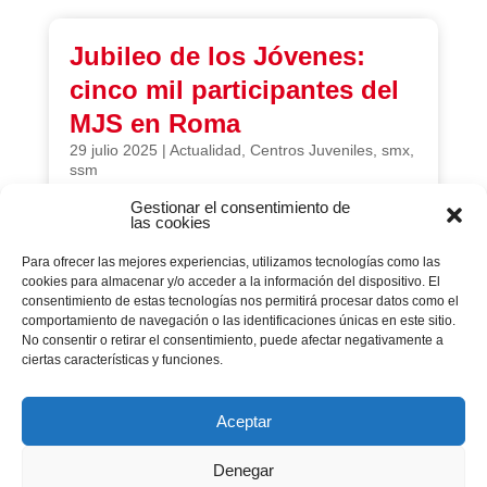
Jubileo de los Jóvenes:
cinco mil participantes del
MJS en Roma
29 julio 2025
|
Actualidad
,
Centros Juveniles
,
smx
,
ssm
Gestionar el consentimiento de
Del 28 de julio al 3 de agosto de 2025 tiene lugar
las cookies
en Roma el Jubileo de lo jóvenes donde estará
presente el Movimiento Juvenil Salesiano
Para ofrecer las mejores experiencias, utilizamos tecnologías como las
cookies para almacenar y/o acceder a la información del dispositivo. El
consentimiento de estas tecnologías nos permitirá procesar datos como el
comportamiento de navegación o las identificaciones únicas en este sitio.
No consentir o retirar el consentimiento, puede afectar negativamente a
Página 1 de 64
ciertas características y funciones.
...
1
2
3
4
5
Aceptar
Denegar
...
10
20
30
»