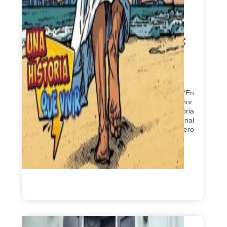
Campaña vocacional 2026:
“Una historia que vivir”
en 09/01/2026
La Campaña es una invitación a los jóvenes: “En
Enero atrévete a responder: Aquí estoy Señor.
Porque una historia que se acoge es una historia
que se vive” La entrada Campaña vocacional
2026: “Una historia que vivir” se publicó primero
en Salesianos España.