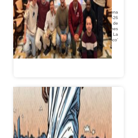
en 23/02/2026
Del 20 al 22 de febrero tuvo lugar en Barcelona
el segundo encuentro vocacional del curso 25-26
de los Salesianos en España para un grupo de
participantes formado por doce jóvenes
procedentes de distintas casas salesianas. La
entrada ‘Herederos de la historia de Don Bosco’
se publicó […]