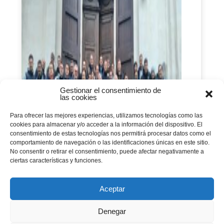
Gestionar el consentimiento de
las cookies
Acompañar como Don
Para ofrecer las mejores experiencias, utilizamos tecnologías como las
Cafasso: encuentro
cookies para almacenar y/o acceder a la información del dispositivo. El
consentimiento de estas tecnologías nos permitirá procesar datos como el
Europeo de Prenoviciados
comportamiento de navegación o las identificaciones únicas en este sitio.
No consentir o retirar el consentimiento, puede afectar negativamente a
Salesianos
ciertas características y funciones.
en 20/10/2025
Aceptar
“Si he hecho algo bueno se lo debo a este digno
eclesiástico en cuyas manos descansa cada una
Denegar
de mis deliberaciones, de mis estudios y de las
acciones de mi vida”. — Don Bosco, sobre san