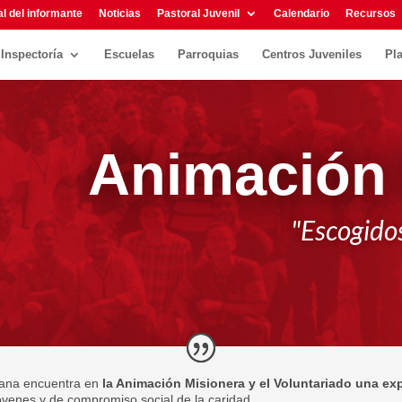
l del informante
Noticias
Pastoral Juvenil
Calendario
Recursos
Inspectoría
Escuelas
Parroquias
Centros Juveniles
Pl
Animación 
"Escogido
siana encuentra en
la Animación Misionera y el Voluntariado una ex
jóvenes y de compromiso social de la caridad.