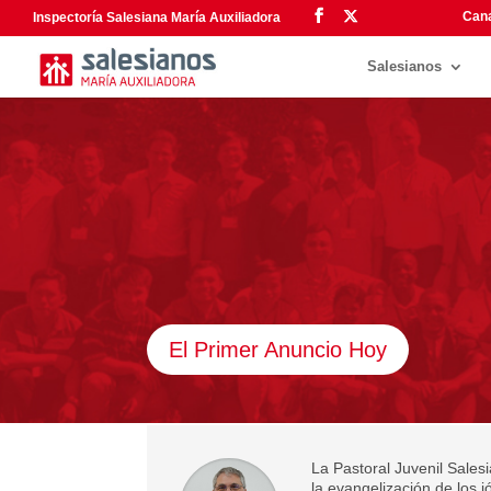
Cana
Inspectoría Salesiana María Auxiliadora
Salesianos
El Primer Anuncio Hoy
La Pastoral Juvenil Sale
la evangelización de los 