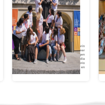
Un día inolvidable en
Valdocco, la cuna del
e
oratorio de Don Bosco
M
en 06/08/2026
t
Valdocco. Así se llama el barrio en Turín
(Italia), donde Don Bosco inicia con su primer
oratorio. Los participantes visitaron el origen
M
del oratorio salesiano. La entrada Un día
q
inolvidable en Valdocco, la cuna del oratorio
de Don Bosco se publicó primero en
Salesianos España.