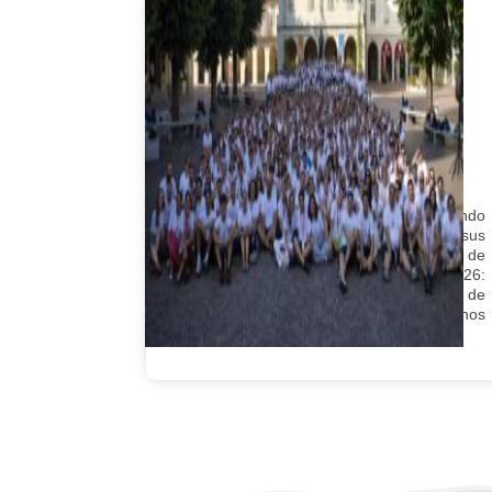
Campobosco 2026:
testimonio juvenil de la
buena noticia de Cristo
en 07/08/2026
Una nueva edición finaliza en Turín siendo
enviados los 687 jóvenes participantes a sus
hogares para testimoniar la buena noticia de
Cristo. La entrada Campobosco 2026:
testimonio juvenil de la buena noticia de
Cristo se publicó primero en Salesianos
España.