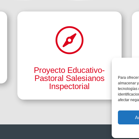

Proyecto Educativo-
Pastoral Salesianos
Para ofrecer
almacenar y/
Inspectorial
tecnologías
identificaci
afectar nega
A