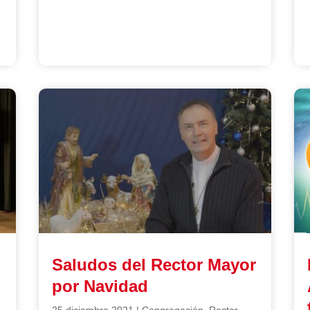
Saludos del Rector Mayor
por Navidad
25 diciembre 2021
|
Congregación
,
Rector