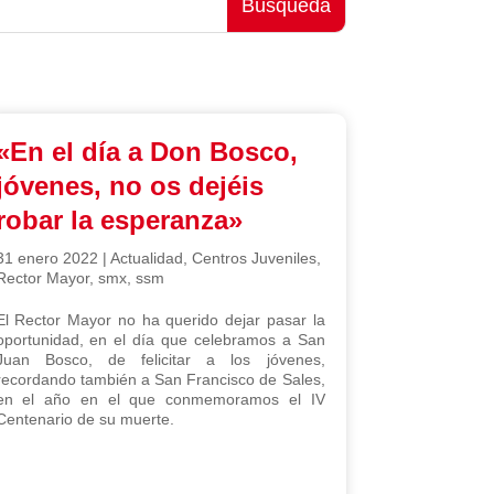
«En el día a Don Bosco,
jóvenes, no os dejéis
robar la esperanza»
31 enero 2022
|
Actualidad
,
Centros Juveniles
,
Rector Mayor
,
smx
,
ssm
El Rector Mayor no ha querido dejar pasar la
oportunidad, en el día que celebramos a San
Juan Bosco, de felicitar a los jóvenes,
recordando también a San Francisco de Sales,
en el año en el que conmemoramos el IV
Centenario de su muerte.