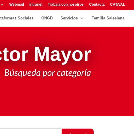
Webmail
Intranet
Trabaja con nosotros
Contacta
CAT/VAL
ataformas Sociales
ONGD
Servicios
Familia Salesiana
tor Mayor
Búsqueda por categoría