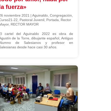
la fuerza»
26 noviembre 2021
|
Aguinaldo
,
Congregación
,
Curso21-22
,
Pastoral Juvenil
,
Portada
,
Rector
Mayor
,
RECTOR MAYOR
El cartel del Aguinaldo 2022 es obra de
Agustín de la Torre, dibujante español, Antiguo
Alumno de Salesianos y profesor en
Salesianas desde hace casi 30 años.