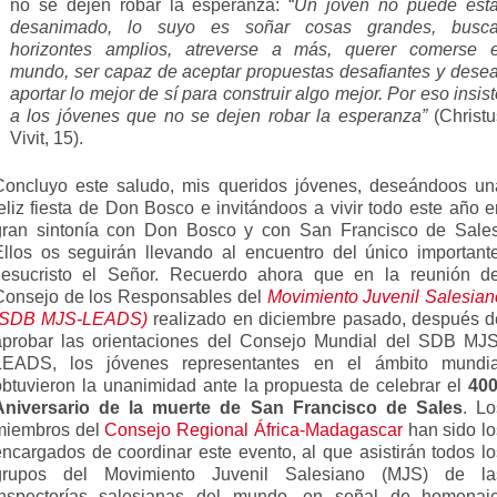
no se dejen robar la esperanza: “
Un joven no pue­de esta
desanimado, lo suyo es soñar cosas grandes, busca
horizontes amplios, atreverse a más, querer co­merse e
mundo, ser capaz de aceptar propuestas de­safiantes y desea
aportar lo mejor de sí para construir algo mejor. Por eso insis
a los jóvenes que no se dejen robar la esperanza”
(Christu
Vivit, 15).
Concluyo este saludo, mis queridos jóvenes, deseándoos un
feliz fiesta de Don Bosco e invitándoos a vivir todo este año e
gran sintonía con Don Bosco y con San Francisco de Sales
Ellos os seguirán llevando al encuentro del único importante
Jesucristo el Señor. Recuerdo ahora que en la reunión de
Consejo de los Responsables del
Movimiento Juvenil Salesian
(SDB MJS-LEADS)
realizado en diciembre pasado, después d
aprobar las orientaciones del Consejo Mundial del SDB MJS
LEADS, los jóvenes representantes en el ámbito mundia
obtuvieron la unanimidad ante la propuesta de celebrar el
400
Aniversario de la muerte de San Francisco de Sales
. Lo
miembros del
Consejo Regional África-Madagascar
han sido lo
encargados de coordinar este evento, al que asistirán todos lo
grupos del Movimiento Juvenil Salesiano (MJS) de la
Inspectorías salesianas del mundo, en señal de homenaje