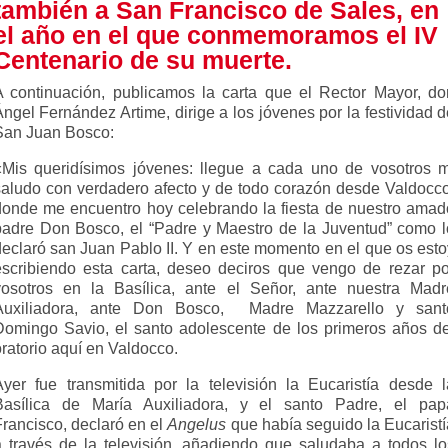
también a San Francisco de Sales, en
el año en el que conmemoramos el IV
Centenario de su muerte.
A continuación, publicamos la carta que el Rector Mayor, do
ngel Fernández Artime, dirige a los jóvenes por la festividad 
San Juan Bosco:
«Mis queridísimos jóvenes: llegue a cada uno de vosotros m
saludo con verdadero afecto y de todo corazón desde Valdocco
donde me encuentro hoy celebrando la fiesta de nuestro amad
padre Don Bosco, el “Padre y Maestro de la Juventud” como l
declaró san Juan Pablo II. Y en este momento en el que os esto
escribiendo esta carta, deseo deciros que vengo de rezar po
vosotros en la Basílica, ante el Señor, ante nuestra Madr
Auxiliadora, ante Don Bosco, Madre Mazzarello y sant
Domingo Savio, el santo adolescente de los primeros años de
ratorio aquí en Valdocco.
Ayer fue transmitida por la televisión la Eucaristía desde l
Basílica de María Auxiliadora, y el santo Padre, el pap
Francisco, declaró en el
Angelus
que había seguido la Eucaristí
a través de la televisión, añadiendo que saludaba a todos lo