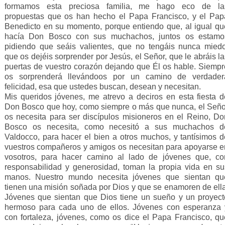
formamos esta preciosa familia, me hago eco de la
propuestas que os han hecho el Papa Francisco, y el Pap
Benedicto en su momento, porque entiendo que, al igual qu
hacía Don Bosco con sus muchachos, juntos os estamo
pidiendo que seáis valientes, que no tengáis nunca miedo
que os dejéis sorprender por Jesús, el Señor, que le abráis l
puertas de vuestro corazón dejando que Él os hable. Siempr
os sorprenderá llevándoos por un camino de verdader
felicidad, esa que ustedes buscan, desean y necesitan.
Mis queridos jóvenes, me atrevo a deciros en esta fiesta d
Don Bosco que hoy, como siempre o más que nunca, el Seño
os necesita para ser discípulos misioneros en el Reino, Do
Bosco os necesita, como necesitó a sus muchachos d
Valdocco, para hacer el bien a otros muchos, y tantísimos d
vuestros compañeros y amigos os necesitan para apoyarse e
vosotros, para hacer camino al lado de jóvenes que, co
responsabilidad y generosidad, toman la propia vida en su
manos. Nuestro mundo necesita jóvenes que sientan qu
tienen una misión soñada por Dios y que se enamoren de ella
Jóvenes que sientan que Dios tiene un sueño y un proyect
hermoso para cada uno de ellos. Jóvenes con esperanza 
con fortaleza, jóvenes, como os dice el Papa Francisco, qu