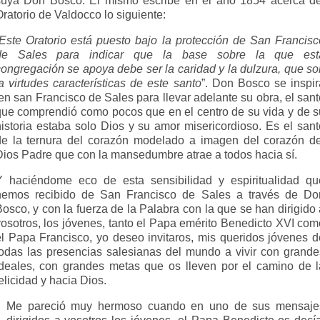
suya Don Bosco. Él mismo escribe en el año 1854 acerca de
ratorio de Valdocco lo siguiente:
Este Oratorio está puesto bajo la protección de San Francisc
de Sales para indicar que la base sobre la que est
congregación se apoya debe ser la caridad y la dulzura, que so
a virtudes características de este santo
”. Don Bosco se inspir
en san Francisco de Sales para llevar adelante su obra, el sant
que comprendió como pocos que en el centro de su vida y de s
historia estaba solo Dios y su amor misericordioso. Es el sant
de la ternura del corazón modelado a imagen del corazón de
Dios Padre que con la mansedumbre atrae a todos hacia sí.
Y haciéndome eco de esta sensibilidad y espiritualidad qu
hemos recibido de San Francisco de Sales a través de Do
osco, y con la fuerza de la Palabra con la que se han dirigido
vosotros, los jóvenes, tanto el Papa emérito Benedicto XVI com
el Papa Francisco, yo deseo invitaros, mis queridos jóvenes d
todas las presencias salesianas del mundo a vivir con grande
ideales, con grandes metas que os lleven por el camino de l
elicidad y hacia Dios.
Me pareció muy hermoso cuando en uno de sus mensaje