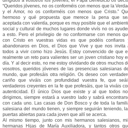
dirigidos a vosotros los jóvenes, el Papa Benedicto os decía
“Queridos jóvenes, no os conforméis con menos que la Verda
y el Amor, no os conforméis con menos que Cristo.” Qu
hermoso y qué propuesta que merece la pena que se
aceptada con valentía, porque es muy posible que el ambient
social y cultural de muchos lugares donde vivís no os ayude
a esto. Pero el privilegio de no conformarse con menos qu
con Cristo en vuestras vidas es que podéis confiaros 
abandonaros en Dios, el Dios que Vive y que nos invita 
todos a vivir como hizo Jesús. Estoy convencido de que e
realmente un reto para valientes ser un joven cristiano hoy e
día. Y al decir esto, no me estoy olvidando de otros muchos d
vosotros, queridos jóvenes de las presencias salesianas de
mundo, que profesáis otra religión. Os deseo con verdader
cariño que viváis con profundidad vuestra fe, que seái
verdaderos creyentes en la fe que profesáis, que la viváis co
autenticidad. El único Dios que existe y al que todos no
dirigimos, siempre estará a vuestro lado y sabrá encontrars
con cada uno. Las casas de Don Bosco y de toda la famili
salesiana del mundo tienen, y siempre seguirán teniendo, la
puertas abiertas para cada joven que allí se acerca.
Al mismo tiempo, junto con mis hermanos salesianos, mi
hermanas Hijas de María Auxiliadora, y tantos otros qu