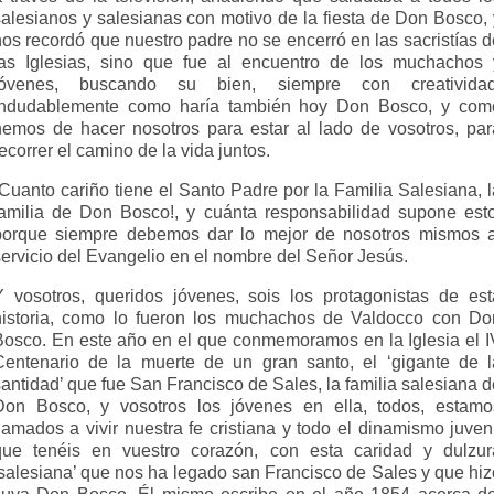
salesianos y salesianas con motivo de la fiesta de Don Bosco, 
nos recordó que nuestro padre no se encerró en las sacristías d
las Iglesias, sino que fue al encuentro de los muchachos 
jóvenes, buscando su bien, siempre con creatividad
Indudablemente como haría también hoy Don Bosco, y com
hemos de hacer nosotros para estar al lado de vosotros, par
ecorrer el camino de la vida juntos.
¡Cuanto cariño tiene el Santo Padre por la Familia Salesiana, l
familia de Don Bosco!, y cuánta responsabilidad supone esto
porque siempre debemos dar lo mejor de nosotros mismos a
servicio del Evangelio en el nombre del Señor Jesús.
Y vosotros, queridos jóvenes, sois los protagonistas de est
historia, como lo fueron los muchachos de Valdocco con Do
Bosco. En este año en el que conmemoramos en la Iglesia el I
Centenario de la muerte de un gran santo, el ‘gigante de l
antidad’ que fue San Francisco de Sales, la familia salesiana 
Don Bosco, y vosotros los jóvenes en ella, todos, estamo
lamados a vivir nuestra fe cristiana y todo el dinamismo juven
que tenéis en vuestro corazón, con esta caridad y dulzur
‘salesiana’ que nos ha legado san Francisco de Sales y que hiz