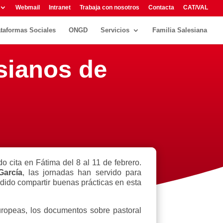
Webmail
Intranet
Trabaja con nosotros
Contacta
CAT/VAL
ataformas Sociales
ONGD
Servicios
Familia Salesiana
sianos de
o cita en Fátima del 8 al 11 de febrero.
García
, las jornadas han servido para
podido compartir buenas prácticas en esta
uropeas, los documentos sobre pastoral