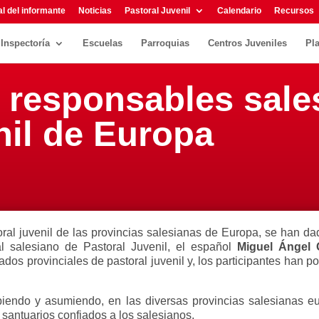
l del informante
Noticias
Pastoral Juvenil
Calendario
Recursos
Inspectoría
Escuelas
Parroquias
Centros Juveniles
Pl
 responsables sale
nil de Europa
al juvenil de las provincias salesianas de Europa, se han dad
 salesiano de Pastoral Juvenil, el español
Miguel Ángel 
gados provinciales de pastoral juvenil y, los participantes han 
iendo y asumiendo, en las diversas provincias salesianas e
y santuarios confiados a los salesianos.