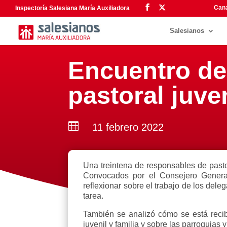
Cana
Inspectoría Salesiana María Auxiliadora
Salesianos
Encuentro de
pastoral juve

11 febrero 2022
Una treintena de responsables de pastor
Convocados por el Consejero General
reflexionar sobre el trabajo de los dele
tarea.
También se analizó cómo se está recib
juvenil y familia y sobre las parroquias 