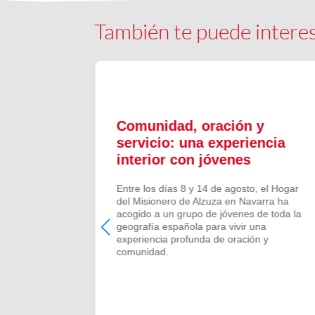
También te puede intere
ón y
Comunidad, oración y
en el
servicio: una experiencia
interior con jóvenes
 Campano,
Entre los días 8 y 14 de agosto, el Hogar
e Bruis y
del Misionero de Alzuza en Navarra ha
 la
acogido a un grupo de jóvenes de toda la
frecida por
geografía española para vivir una
 verano de
experiencia profunda de oración y
comunidad.