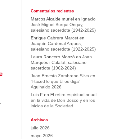
Comentarios recientes
Marcos Alcaide muriel
en
Ignacio
José Miguel Burgui Ongay,
salesiano sacerdote (1942-2025)
Enrique Cabrera Marcet
en
Joaquín Cardenal Arques,
salesiano sacerdote (1922-2025)
Laura Roncero Monzó
en
Joan
Marquès i Calafat, salesiano
sacerdote (1962-2024)
e
Juan Ernesto Zambrano Silva
en
“Haced lo que Él os diga”:
Aguinaldo 2026
Luis F
en
El retiro espiritual anual
en la vida de Don Bosco y en los
a
inicios de la Sociedad
Archivos
julio 2026
mayo 2026