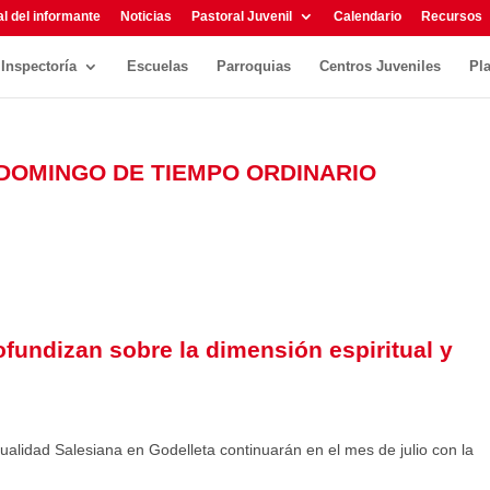
l del informante
Noticias
Pastoral Juvenil
Calendario
Recursos
Inspectoría
Escuelas
Parroquias
Centros Juveniles
Pl
IV DOMINGO DE TIEMPO ORDINARIO
fundizan sobre la dimensión espiritual y
tualidad Salesiana en Godelleta continuarán en el mes de julio con la