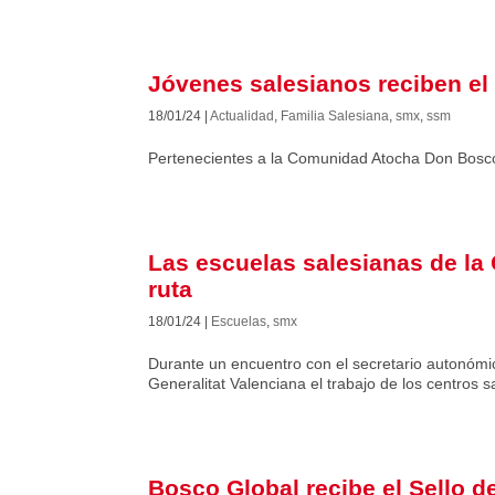
Jóvenes salesianos reciben el 
18/01/24
|
Actualidad
,
Familia Salesiana
,
smx
,
ssm
Pertenecientes a la Comunidad Atocha Don Bosc
Las escuelas salesianas de l
ruta
18/01/24
|
Escuelas
,
smx
Durante un encuentro con el secretario autonómic
Generalitat Valenciana el trabajo de los centros s
Bosco Global recibe el Sello 