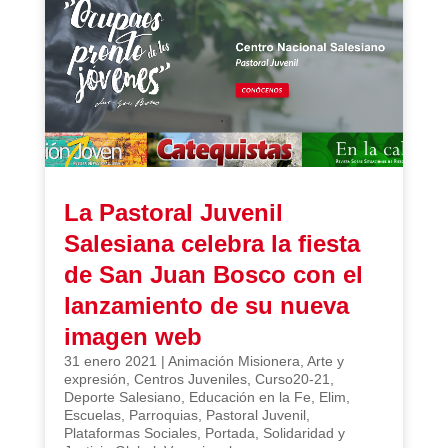
La Pastoral Juvenil
Salesiana celebra la fiesta
de San Juan Bosco con el
lanzamiento de su nueva
imagen web
31 enero 2021
|
Animación Misionera
,
Arte y
expresión
,
Centros Juveniles
,
Curso20-21
,
Deporte Salesiano
,
Educación en la Fe
,
Elim
,
Escuelas
,
Parroquias
,
Pastoral Juvenil
,
Plataformas Sociales
,
Portada
,
Solidaridad y