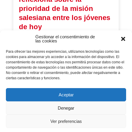
prioridad de la misión
salesiana entre los jóvenes
de hoy
17 diciembre 2020
|
Animación Misionera
,
Arte y
Gestionar el consentimiento de
expresión
,
Centros Juveniles
,
Comunicados
,
las cookies
Deporte Salesiano
,
Educación en la Fe
,
Elim
,
Escuelas
,
Parroquias
,
Pastoral Juvenil
,
Para ofrecer las mejores experiencias, utilizamos tecnologías como las
Plataformas Sociales
,
Solidaridad y Justicia
cookies para almacenar y/o acceder a la información del dispositivo. El
Global
,
Vocacional
consentimiento de estas tecnologías nos permitirá procesar datos como el
comportamiento de navegación o las identificaciones únicas en este sitio.
El equipo inspectorial de Pastoral Juvenil revisa y
No consentir o retirar el consentimiento, puede afectar negativamente a
reflexiona a la luz de los documentos del Capítulo
ciertas características y funciones.
General 28.
Aceptar
Denegar
Página 1 de 2
Ver preferencias
1
2
»