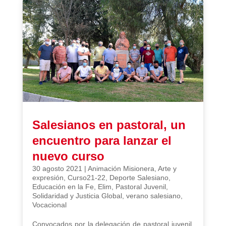
Salesianos en pastoral, un
encuentro para lanzar el
nuevo curso
30 agosto 2021
|
Animación Misionera
,
Arte y
expresión
,
Curso21-22
,
Deporte Salesiano
,
Educación en la Fe
,
Elim
,
Pastoral Juvenil
,
Solidaridad y Justicia Global
,
verano salesiano
,
Vocacional
Convocados por la delegación de pastoral juvenil,