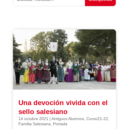
Una devoción vivida con el
sello salesiano
14 octubre 2021
|
Antiguos Alumnos
,
Curso21-22
,
Familia Salesiana
,
Portada