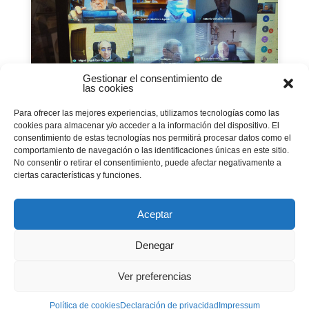
Gestionar el consentimiento de
las cookies
Para ofrecer las mejores experiencias, utilizamos tecnologías como las
cookies para almacenar y/o acceder a la información del dispositivo. El
consentimiento de estas tecnologías nos permitirá procesar datos como el
Diálogo fraterno entre los
comportamiento de navegación o las identificaciones únicas en este sitio.
delegados de los Antiguos
No consentir o retirar el consentimiento, puede afectar negativamente a
ciertas características y funciones.
Alumnos y Alumnas de
España
Aceptar
02 noviembre 2020
|
Antiguos Alumnos
,
Curso20-
21
,
Familia Salesiana
,
Portada
Denegar
Presidió el encuentro Eusebio Martínez, nuevo
Ver preferencias
delegado nacional.
Política de cookies
Declaración de privacidad
Impressum