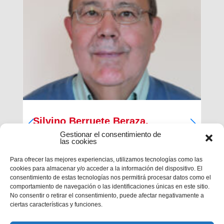
Silvino Berruete Beraza,
Salesiano sacerdote (1942-2026)
Gestionar el consentimiento de
las cookies
Desde la Inspectoría Salesiana María Auxiliadora
Para ofrecer las mejores experiencias, utilizamos tecnologías como las
se comunica que en la tarde del sábado 4 de julio
cookies para almacenar y/o acceder a la información del dispositivo. El
fallecía en Barcelona el querido hermano
consentimiento de estas tecnologías nos permitirá procesar datos como el
salesiano sacerdote don Silvino Berruete Beraza.
comportamiento de navegación o las identificaciones únicas en este sitio.
Tenía 83 años de edad y 52 años de ordenación
No consentir o retirar el consentimiento, puede afectar negativamente a
presbiterial. El domingo 5, de...
ciertas características y funciones.