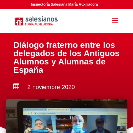
Inspectoría Salesiana María Auxiliadora
Diálogo fraterno entre los
delegados de los Antiguos
Alumnos y Alumnas de
España

2 noviembre 2020