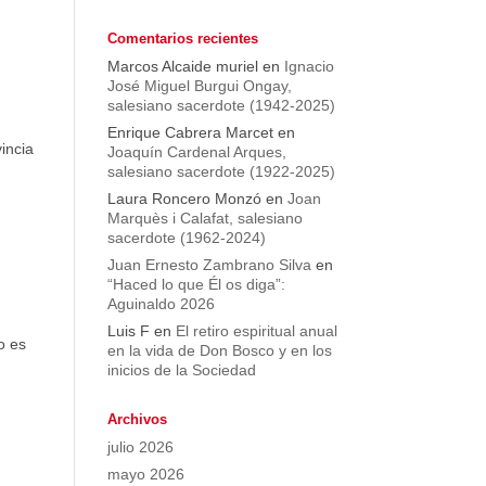
Comentarios recientes
Marcos Alcaide muriel
en
Ignacio
José Miguel Burgui Ongay,
salesiano sacerdote (1942-2025)
Enrique Cabrera Marcet
en
incia
Joaquín Cardenal Arques,
salesiano sacerdote (1922-2025)
Laura Roncero Monzó
en
Joan
Marquès i Calafat, salesiano
sacerdote (1962-2024)
Juan Ernesto Zambrano Silva
en
“Haced lo que Él os diga”:
Aguinaldo 2026
Luis F
en
El retiro espiritual anual
o es
en la vida de Don Bosco y en los
inicios de la Sociedad
Archivos
julio 2026
mayo 2026