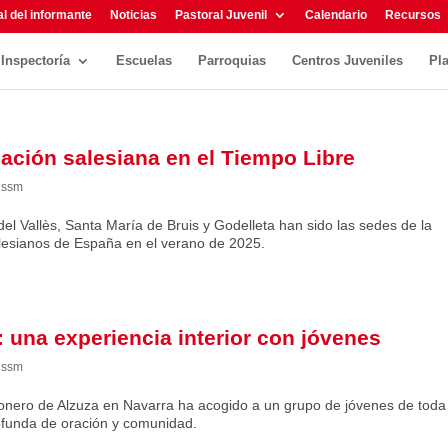
l del informante
Noticias
Pastoral Juvenil
Calendario
Recursos
Inspectoría
Escuelas
Parroquias
Centros Juveniles
Pl
ación salesiana en el Tiempo Libre
,
ssm
el Vallès, Santa María de Bruis y Godelleta han sido las sedes de la
Salesianos de España en el verano de 2025.
 una experiencia interior con jóvenes
,
ssm
sionero de Alzuza en Navarra ha acogido a un grupo de jóvenes de toda
rofunda de oración y comunidad.