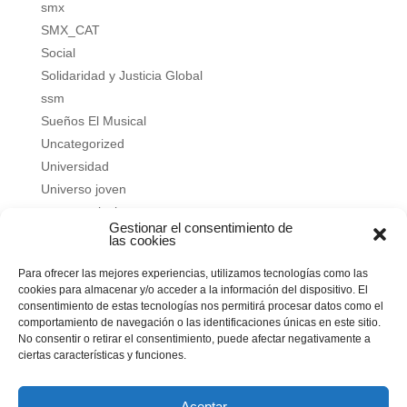
smx
SMX_CAT
Social
Solidaridad y Justicia Global
ssm
Sueños El Musical
Uncategorized
Universidad
Universo joven
verano salesiano
Gestionar el consentimiento de
Vivir a fondo
las cookies
Vocacional
Para ofrecer las mejores experiencias, utilizamos tecnologías como las
Vocacional
cookies para almacenar y/o acceder a la información del dispositivo. El
consentimiento de estas tecnologías nos permitirá procesar datos como el
Meta
comportamiento de navegación o las identificaciones únicas en este sitio.
No consentir o retirar el consentimiento, puede afectar negativamente a
Acceder
ciertas características y funciones.
Feed de entradas
Feed de comentarios
Aceptar