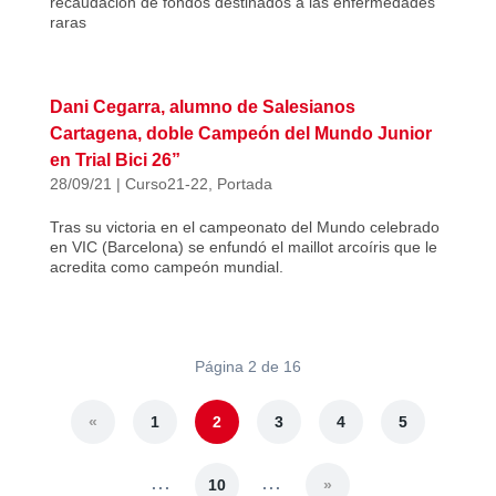
recaudación de fondos destinados a las enfermedades
raras
Dani Cegarra, alumno de Salesianos
Cartagena, doble Campeón del Mundo Junior
en Trial Bici 26”
28/09/21
|
Curso21-22
,
Portada
Tras su victoria en el campeonato del Mundo celebrado
en VIC (Barcelona) se enfundó el maillot arcoíris que le
acredita como campeón mundial.
Página 2 de 16
«
1
2
3
4
5
...
...
10
»