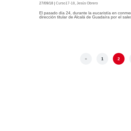
27/09/18
|
Curso17-18
,
Jesús Obrero
El pasado día 24, durante la eucaristía en conme
dirección titular de Alcalá de Guadaíra por el sa
«
1
2