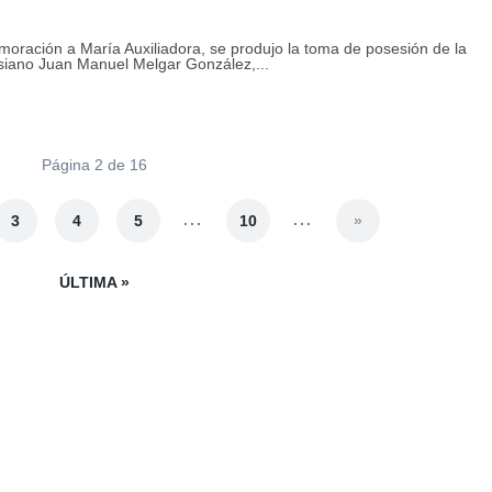
moración a María Auxiliadora, se produjo la toma de posesión de la
lesiano Juan Manuel Melgar González,...
Página 2 de 16
...
...
3
4
5
10
»
ÚLTIMA »