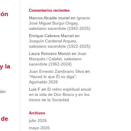
Comentarios recientes
ión
Marcos Alcaide muriel
en
Ignacio
José Miguel Burgui Ongay,
salesiano sacerdote (1942-2025)
Enrique Cabrera Marcet
en
Joaquín Cardenal Arques,
salesiano sacerdote (1922-2025)
Laura Roncero Monzó
en
Joan
Marquès i Calafat, salesiano
sacerdote (1962-2024)
y la
Juan Ernesto Zambrano Silva
en
“Haced lo que Él os diga”:
Aguinaldo 2026
Luis F
en
El retiro espiritual anual
ión
en la vida de Don Bosco y en los
inicios de la Sociedad
Archivos
 de
julio 2026
mayo 2026