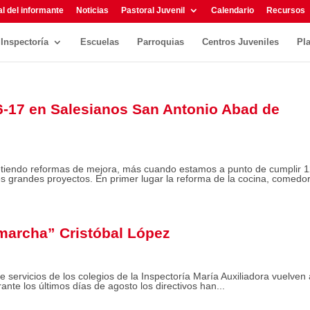
l del informante
Noticias
Pastoral Juvenil
Calendario
Recursos
Inspectoría
Escuelas
Parroquias
Centros Juveniles
Pl
6-17 en Salesianos San Antonio Abad de
etiendo reformas de mejora, más cuando estamos a punto de cumplir 
es grandes proyectos. En primer lugar la reforma de la cocina, comedor 
 marcha” Cristóbal López
 servicios de los colegios de la Inspectoría María Auxiliadora vuelven 
nte los últimos días de agosto los directivos han...