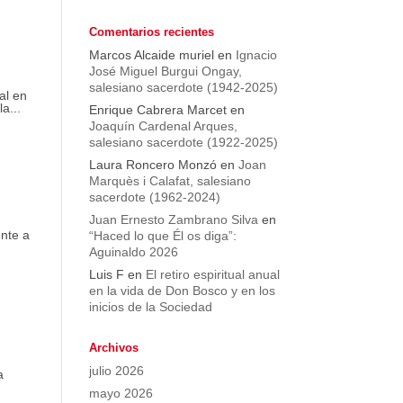
Comentarios recientes
Marcos Alcaide muriel
en
Ignacio
José Miguel Burgui Ongay,
salesiano sacerdote (1942-2025)
al en
a...
Enrique Cabrera Marcet
en
Joaquín Cardenal Arques,
salesiano sacerdote (1922-2025)
Laura Roncero Monzó
en
Joan
Marquès i Calafat, salesiano
sacerdote (1962-2024)
Juan Ernesto Zambrano Silva
en
ente a
“Haced lo que Él os diga”:
Aguinaldo 2026
Luis F
en
El retiro espiritual anual
en la vida de Don Bosco y en los
inicios de la Sociedad
Archivos
julio 2026
a
mayo 2026