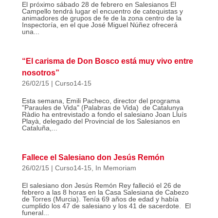
El próximo sábado 28 de febrero en Salesianos El
Campello tendrá lugar el encuentro de catequistas y
animadores de grupos de fe de la zona centro de la
Inspectoría, en el que José Miguel Núñez ofrecerá
una...
“El carisma de Don Bosco está muy vivo entre
nosotros”
26/02/15
|
Curso14-15
Esta semana, Emili Pacheco, director del programa
"Paraules de Vida" (Palabras de Vida) de Catalunya
Ràdio ha entrevistado a fondo el salesiano Joan Lluís
Playà, delegado del Provincial de los Salesianos en
Cataluña,...
Fallece el Salesiano don Jesús Remón
26/02/15
|
Curso14-15
,
In Memoriam
El salesiano don Jesús Remón Rey falleció el 26 de
febrero a las 8 horas en la Casa Salesiana de Cabezo
de Torres (Murcia). Tenía 69 años de edad y había
cumplido los 47 de salesiano y los 41 de sacerdote. El
funeral...