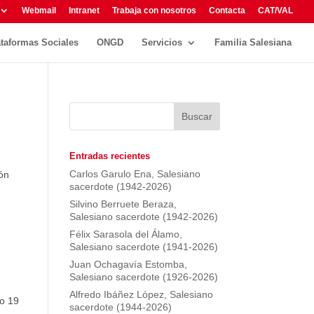
Webmail
Intranet
Trabaja con nosotros
Contacta
CAT/VAL
ataformas Sociales
ONGD
Servicios
Familia Salesiana
Entradas recientes
Carlos Garulo Ena, Salesiano
ión
sacerdote (1942-2026)
Silvino Berruete Beraza,
Salesiano sacerdote (1942-2026)
Félix Sarasola del Álamo,
Salesiano sacerdote (1941-2026)
Juan Ochagavía Estomba,
Salesiano sacerdote (1926-2026)
Alfredo Ibáñez López, Salesiano
go 19
sacerdote (1944-2026)