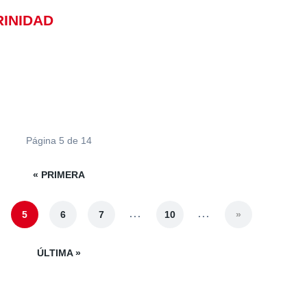
RINIDAD
Página 5 de 14
« PRIMERA
...
...
5
6
7
10
»
ÚLTIMA »