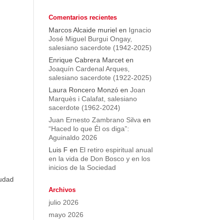
Comentarios recientes
Marcos Alcaide muriel
en
Ignacio
José Miguel Burgui Ongay,
salesiano sacerdote (1942-2025)
Enrique Cabrera Marcet
en
Joaquín Cardenal Arques,
salesiano sacerdote (1922-2025)
Laura Roncero Monzó
en
Joan
Marquès i Calafat, salesiano
sacerdote (1962-2024)
Juan Ernesto Zambrano Silva
en
“Haced lo que Él os diga”:
Aguinaldo 2026
Luis F
en
El retiro espiritual anual
en la vida de Don Bosco y en los
inicios de la Sociedad
iudad
Archivos
julio 2026
mayo 2026