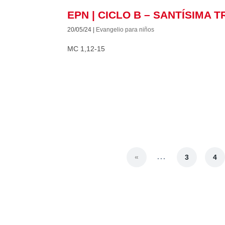
EPN | CICLO B – SANTÍSIMA T
20/05/24
|
Evangelio para niños
MC 1,12-15
...
«
3
4