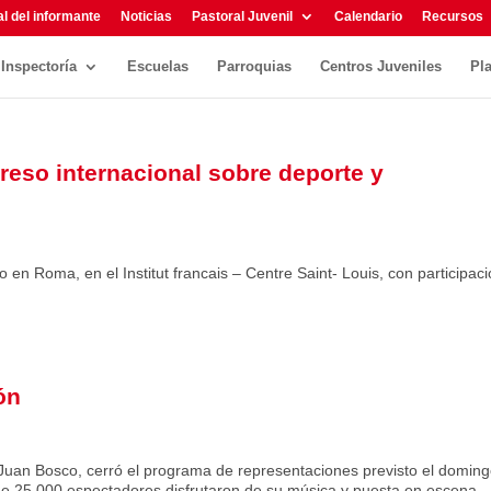
l del informante
Noticias
Pastoral Juvenil
Calendario
Recursos
Inspectoría
Escuelas
Parroquias
Centros Juveniles
Pl
reso internacional sobre deporte y
en Roma, en el Institut francais – Centre Saint- Louis, con participac
ón
 Juan Bosco, cerró el programa de representaciones previsto el domin
e 25.000 espectadores disfrutaron de su música y puesta en escena.