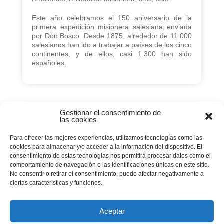
Este año celebramos el 150 aniversario de la
primera expedición misionera salesiana enviada
por Don Bosco. Desde 1875, alrededor de 11.000
salesianos han ido a trabajar a países de los cinco
continentes, y de ellos, casi 1.300 han sido
españoles.
Gestionar el consentimiento de
Homenaje a los misioneros
las cookies
salesianos españoles
Para ofrecer las mejores experiencias, utilizamos tecnologías como las
cookies para almacenar y/o acceder a la información del dispositivo. El
04 febrero 2025
|
150Aniversario
,
Actualidad
,
consentimiento de estas tecnologías nos permitirá procesar datos como el
Ambientes
,
Familia Salesiana
,
smx
,
ssm
comportamiento de navegación o las identificaciones únicas en este sitio.
No consentir o retirar el consentimiento, puede afectar negativamente a
El 14 de febrero tendrá lugar el primer acto del
ciertas características y funciones.
150º aniversario de la Primera Expedición
Misionera enviada por Don Bosco.
Aceptar