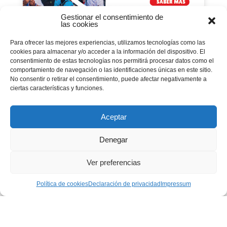
Gestionar el consentimiento de
las cookies
Todo listo para la
Para ofrecer las mejores experiencias, utilizamos tecnologías como las
participación salesiana de
cookies para almacenar y/o acceder a la información del dispositivo. El
España en la «Jornada
consentimiento de estas tecnologías nos permitirá procesar datos como el
comportamiento de navegación o las identificaciones únicas en este sitio.
Mundial de la Juventud
No consentir o retirar el consentimiento, puede afectar negativamente a
ciertas características y funciones.
2023» de Lisboa
05 diciembre 2022
|
Actualidad
,
Centros Juveniles
,
JMJ 2023
,
smx
,
ssm
Aceptar
Se abren las inscripciones en la web
Denegar
http://www.pastoraljuvenil.es/jmj2023 para los
jóvenes del MJS España que se desplazarán
Ver preferencias
hasta Lisboa del 1 al 6 de agosto de 2023.
Política de cookies
Declaración de privacidad
Impressum