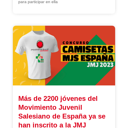
para participar en ella
Más de 2200 jóvenes del
Movimiento Juvenil
Salesiano de España ya se
han inscrito a la JMJ