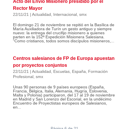
Acto del Envío Misionero presidido por el
Rector Mayor
22/11/21
|
Actualidad
,
Internacional
,
smx
El domingo 21 de noviembre se repitió en la Basílica de
María Auxiliadora de Turín un gesto antiguo y siempre
nuevo: la entrega del crucifijo misionero a quienes
parten en la 152ª Expedición Misionera Salesiana.
“Como cristianos, todos somos discípulos misioneros,...
Centros salesianos de FP de Europa apuestan
por proyectos conjuntos
22/11/21
|
Actualidad
,
Escuelas
,
España
,
Formación
Profesional
,
smx
Unas 90 personas de 9 países europeos (España,
Francia, Bélgica, Italia, Alemania, Hugría, Eslovenia,
Malta y Polonia) participaron, del 17 al 19 de noviembre
en Madrid y San Lorenzo del Escorial, en la undécimo
Encuentro de Proyectistas europeos de Salesianos,
en...
Página 6 de 21