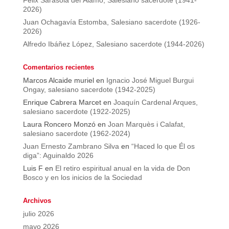
Félix Sarasola del Álamo, Salesiano sacerdote (1941-
2026)
Juan Ochagavía Estomba, Salesiano sacerdote (1926-
2026)
Alfredo Ibáñez López, Salesiano sacerdote (1944-2026)
Comentarios recientes
Marcos Alcaide muriel
en
Ignacio José Miguel Burgui
Ongay, salesiano sacerdote (1942-2025)
Enrique Cabrera Marcet
en
Joaquín Cardenal Arques,
salesiano sacerdote (1922-2025)
Laura Roncero Monzó
en
Joan Marquès i Calafat,
salesiano sacerdote (1962-2024)
Juan Ernesto Zambrano Silva
en
“Haced lo que Él os
diga”: Aguinaldo 2026
Luis F
en
El retiro espiritual anual en la vida de Don
Bosco y en los inicios de la Sociedad
Archivos
julio 2026
mayo 2026