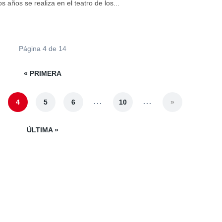
s años se realiza en el teatro de los...
Página 4 de 14
« PRIMERA
...
...
4
5
6
10
»
ÚLTIMA »