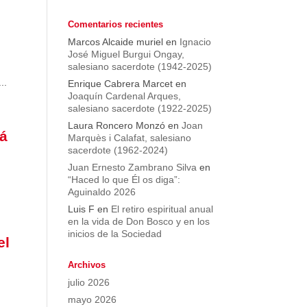
Comentarios recientes
Marcos Alcaide muriel
en
Ignacio
José Miguel Burgui Ongay,
salesiano sacerdote (1942-2025)
..
Enrique Cabrera Marcet
en
Joaquín Cardenal Arques,
salesiano sacerdote (1922-2025)
Laura Roncero Monzó
en
Joan
iá
Marquès i Calafat, salesiano
sacerdote (1962-2024)
Juan Ernesto Zambrano Silva
en
“Haced lo que Él os diga”:
Aguinaldo 2026
Luis F
en
El retiro espiritual anual
en la vida de Don Bosco y en los
inicios de la Sociedad
el
Archivos
julio 2026
mayo 2026