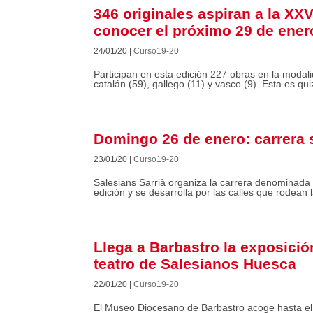
346 originales aspiran a la XX
conocer el próximo 29 de ener
24/01/20
|
Curso19-20
Participan en esta edición 227 obras en la modalid
catalán (59), gallego (11) y vasco (9). Esta es qu
Domingo 26 de enero: carrera 
23/01/20
|
Curso19-20
Salesians Sarrià organiza la carrera denominada
edición y se desarrolla por las calles que rodean l
Llega a Barbastro la exposició
teatro de Salesianos Huesca
22/01/20
|
Curso19-20
El Museo Diocesano de Barbastro acoge hasta el 