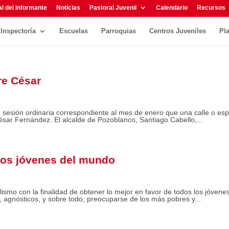
l del informante
Noticias
Pastoral Juvenil
Calendario
Recursos
Inspectoría
Escuelas
Parroquias
Centros Juveniles
Pl
re César
 sesión ordinaria correspondiente al mes de enero que una calle o es
César Fernández. El alcalde de Pozoblanco, Santiago Cabello,...
los jóvenes del mundo
lismo con la finalidad de obtener lo mejor en favor de todos los jóvene
 agnósticos, y sobre todo; preocuparse de los más pobres y...