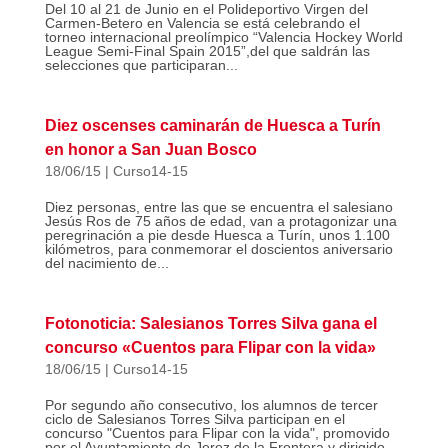
Del 10 al 21 de Junio en el Polideportivo Virgen del
Carmen-Betero en Valencia se está celebrando el
torneo internacional preolímpico “Valencia Hockey World
League Semi-Final Spain 2015”,del que saldrán las
selecciones que participaran...
Diez oscenses caminarán de Huesca a Turín
en honor a San Juan Bosco
18/06/15
|
Curso14-15
Diez personas, entre las que se encuentra el salesiano
Jesús Ros de 75 años de edad, van a protagonizar una
peregrinación a pie desde Huesca a Turín, unos 1.100
kilómetros, para conmemorar el doscientos aniversario
del nacimiento de...
Fotonoticia: Salesianos Torres Silva gana el
concurso «Cuentos para Flipar con la vida»
18/06/15
|
Curso14-15
Por segundo año consecutivo, los alumnos de tercer
ciclo de Salesianos Torres Silva participan en el
concurso "Cuentos para Flipar con la vida", promovido
por el Ayuntamiento de Jerez de la Frontera y dirigido