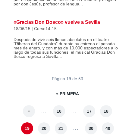
por don Jesús, profesor de lengua...
«Gracias Don Bosco» vuelve a Sevilla
18/06/15
|
Curso14-15
Después de vivir seis llenos absolutos en el teatro
“Riberas del Guadaíra” durante su estreno el pasado
mes de enero, y con más de 10.000 espectadores a lo
largo de todas sus funciones, el musical Gracias Don
Bosco regresa a Sevilla...
Página 19 de 53
« PRIMERA
...
...
«
10
17
18
...
19
20
21
30
40