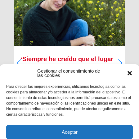
‘Siempre he creído que el lugar
de los cristianos es al lado de
Gestionar el consentimiento de
los que menos tienen’
las cookies
Inma Bernal tiene 40 años, estudió Magisterio y
Para ofrecer las mejores experiencias, utilizamos tecnologías como las
Psicopedagogía, en la actualidad trabaja como
cookies para almacenar y/o acceder a la información del dispositivo. El
maestra en el Colegio Salesiano de Cartagena.
consentimiento de estas tecnologías nos permitirá procesar datos como el
Es la presidenta de la Asociación Alraso en
comportamiento de navegación o las identificaciones únicas en este sitio.
Cartagena y la responsable de los proyectos que
No consentir o retirar el consentimiento, puede afectar negativamente a
la...
ciertas características y funciones.
Aceptar