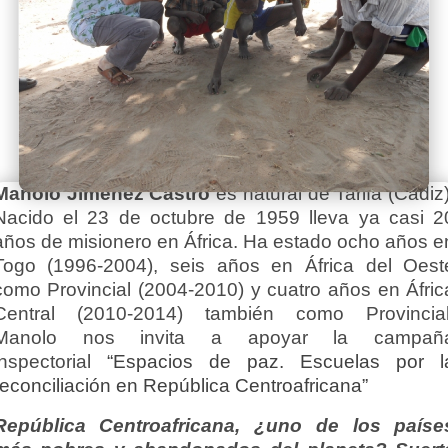
Manolo Jiménez Castro
es natural de Tarifa (Cádiz)
Nacido el 23 de octubre de 1959 lleva ya casi 2
años de misionero en África. Ha estado ocho años e
Togo (1996-2004), seis años en África del Oest
como Provincial (2004-2010) y cuatro años en Áfric
Central (2010-2014) también como Provincial
Manolo nos invita a apoyar la campañ
inspectorial
“Espacios de paz. Escuelas por l
reconciliación en República Centroafricana”
República Centroafricana, ¿uno de los paíse