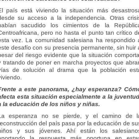
El país está viviendo la situación más desastros
desde su acceso a la independencia. Otras crisi
habían sacudido los cimientos de la Repúblic
Centroafricana, pero no hasta el punto tan crítico d
esta vez. La comunidad salesiana ha respondido 
este desafío con su presencia permanente, sin huir 
pesar del riesgo evidente que la situación comporta
y tratando de poner en marcha proyectos que abra
vías de solución al drama que la población est
viviendo.
Frente a este panorama, ¿hay esperanza? Cóm
afecta esta situación especialmente a la juventud
a la educación de los niños y niñas.
La esperanza no se pierde, y el camino de l
reconstrucción del país pasa por la educación de su
niños y sus jóvenes. Ahí están los salesiano
aportando la respuesta más oportuna en esta