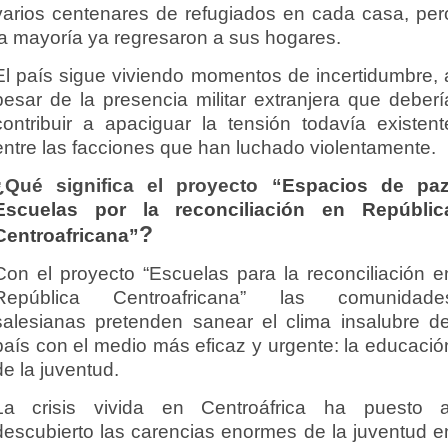
varios centenares de refugiados en cada casa, per
la mayoría ya regresaron a sus hogares.
El país sigue viviendo momentos de incertidumbre, 
pesar de la presencia militar extranjera que deberí
contribuir a apaciguar la tensión todavía existent
entre las facciones que han luchado violentamente.
¿Qué significa el proyecto “
Espacios de paz
Escuelas por la reconciliación en Repúblic
?
Centroafricana”
Con el proyecto “Escuelas para la reconciliación e
República Centroafricana” las comunidade
salesianas pretenden sanear el clima insalubre de
país con el medio más eficaz y urgente: la educació
de la juventud.
La crisis vivida en Centroáfrica ha puesto a
descubierto las carencias enormes de la juventud e