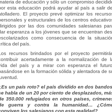
materia de educación y sólo un compromiso decidid
por esta educación podrá ayudar al país a salir de
atolladero. El proyecto prevé optimizar los recurso
personales y estructurales de los centros educativo
dirigidos por las dos comunidades salesianas par
dar esperanza a los jóvenes que se encuentran des
escolarizados como consecuencia de la situació
crítica del país.
Los recursos brindados por el proyecto permitirá
contribuir acertadamente a la normalización de l
vida del país y a mirar con esperanza el futuro
basándose en la formación sólida y alentadora de s
juventud.
¿Es un país roto? el país dividido en dos bandos
se habla de un 20 por ciento de desplazados, má
de 350.000 refugiados en otros países, crímene
de guerra y contra la humanidad… ¿Cóm
conviven los salesianos con esta realidad?