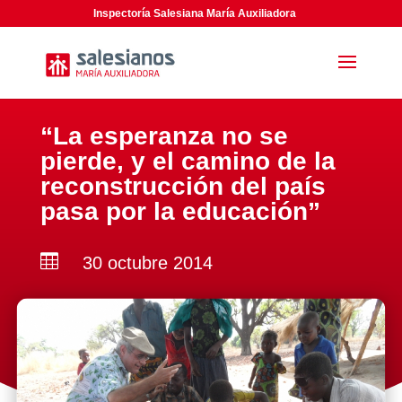
Inspectoría Salesiana María Auxiliadora
“La esperanza no se
pierde, y el camino de la
reconstrucción del país
pasa por la educación”

30 octubre 2014