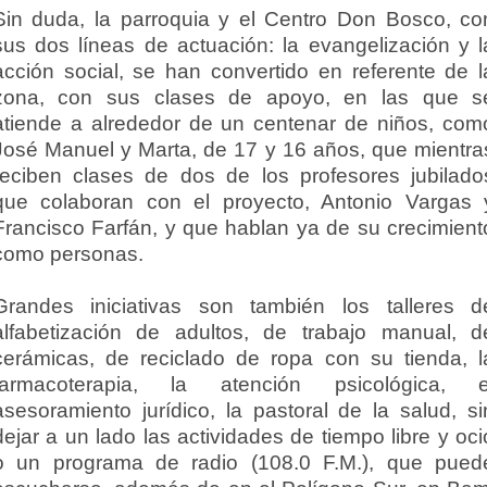
Sin duda, la parroquia y el Centro Don Bosco, co
sus dos líneas de actuación: la evangelización y l
acción social, se han convertido en referente de l
zona, con sus clases de apoyo, en las que s
atiende a alrededor de un centenar de niños, com
José Manuel y Marta, de 17 y 16 años, que mientra
reciben clases de dos de los profesores jubilado
que colaboran con el proyecto, Antonio Vargas 
Francisco Farfán, y que hablan ya de su crecimient
como personas.
Grandes iniciativas son también los talleres d
alfabetización de adultos, de trabajo manual, d
cerámicas, de reciclado de ropa con su tienda, l
farmacoterapia, la atención psicológica, e
asesoramiento jurídico, la pastoral de la salud, si
dejar a un lado las actividades de tiempo libre y oci
o un programa de radio (108.0 F.M.), que pued