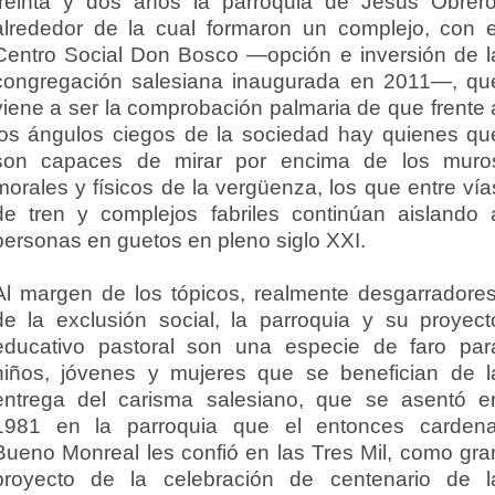
treinta y dos años la parroquia de Jesús Obrero
alrededor de la cual formaron un complejo, con e
Centro Social Don Bosco —opción e inversión de l
congregación salesiana inaugurada en 2011—, qu
viene a ser la comprobación palmaria de que frente 
los ángulos ciegos de la sociedad hay quienes qu
son capaces de mirar por encima de los muro
morales y físicos de la vergüenza, los que entre vía
de tren y complejos fabriles continúan aislando 
personas en guetos en pleno siglo XXI.
Al margen de los tópicos, realmente desgarradores
de la exclusión social, la parroquia y su proyect
educativo pastoral son una especie de faro par
niños, jóvenes y mujeres que se benefician de l
entrega del carisma salesiano, que se asentó e
1981 en la parroquia que el entonces cardena
Bueno Monreal les confió en las Tres Mil, como gra
proyecto de la celebración de centenario de l