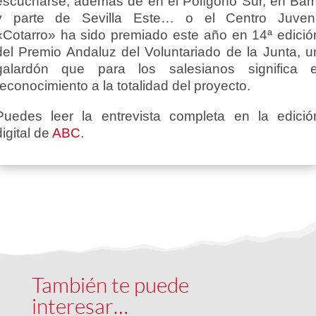
escucharse, además de en el Polígono Sur, en Bam
y parte de Sevilla Este… o el Centro Juveni
«Cotarro» ha sido premiado este año en 14ª edició
del Premio Andaluz del Voluntariado de la Junta, u
galardón que para los salesianos significa e
reconocimiento a la totalidad del proyecto.
Puedes leer la entrevista completa en la edició
digital de
ABC
.
También te puede
interesar…