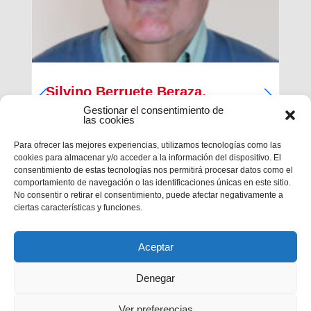
Silvino Berruete Beraza,
Salesiano sacerdote (1942-2026)
Gestionar el consentimiento de
las cookies
Desde la Inspectoría Salesiana María Auxiliadora
Para ofrecer las mejores experiencias, utilizamos tecnologías como las
se comunica que en la tarde del sábado 4 de julio
cookies para almacenar y/o acceder a la información del dispositivo. El
fallecía en Barcelona el querido hermano
consentimiento de estas tecnologías nos permitirá procesar datos como el
salesiano sacerdote don Silvino Berruete Beraza.
comportamiento de navegación o las identificaciones únicas en este sitio.
Tenía 83 años de edad y 52 años de ordenación
No consentir o retirar el consentimiento, puede afectar negativamente a
presbiterial. El domingo 5, de...
ciertas características y funciones.
Aceptar
Denegar
Ver preferencias