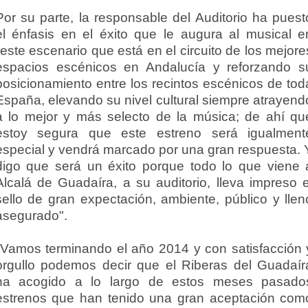
Por su parte, la responsable del Auditorio ha puest
el énfasis en el éxito que le augura al musical e
"este escenario que está en el circuito de los mejore
espacios escénicos en Andalucía y reforzando s
posicionamiento entre los recintos escénicos de tod
España, elevando su nivel cultural siempre atrayend
a lo mejor y más selecto de la música; de ahí qu
estoy segura que este estreno será igualment
especial y vendrá marcado por una gran respuesta. 
digo que será un éxito porque todo lo que viene 
Alcalá de Guadaíra, a su auditorio, lleva impreso e
sello de gran expectación, ambiente, público y llen
asegurado".
"Vamos terminando el año 2014 y con satisfacción 
orgullo podemos decir que el Riberas del Guadaír
ha acogido a lo largo de estos meses pasado
estrenos que han tenido una gran aceptación com