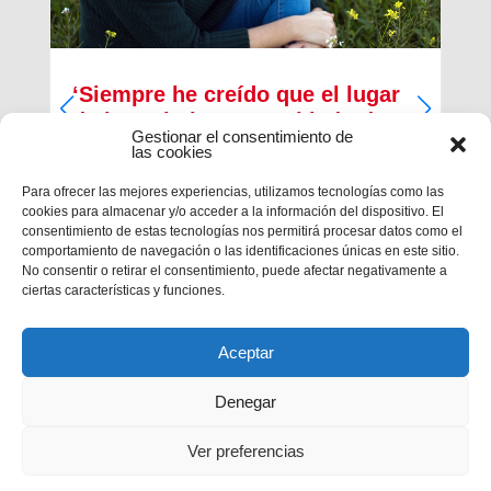
‘Siempre he creído que el lugar
de los cristianos es al lado de
Gestionar el consentimiento de
los que menos tienen’
las cookies
Inma Bernal tiene 40 años, estudió Magisterio y
Para ofrecer las mejores experiencias, utilizamos tecnologías como las
Psicopedagogía, en la actualidad trabaja como
cookies para almacenar y/o acceder a la información del dispositivo. El
maestra en el Colegio Salesiano de Cartagena.
consentimiento de estas tecnologías nos permitirá procesar datos como el
Es la presidenta de la Asociación Alraso en
comportamiento de navegación o las identificaciones únicas en este sitio.
Cartagena y la responsable de los proyectos que
No consentir o retirar el consentimiento, puede afectar negativamente a
la...
ciertas características y funciones.
Aceptar
Denegar
Ver preferencias