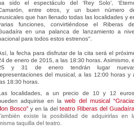
ha sido el espectáculo del ‘Rey Solo’, ‘Etern
Camarón, entre otros, y un buen número d
musicales que han llenado todas las localidades y e
varias funciones, convirtiéndose el Riberas de
Guadaíra en una palanca de lanzamiento a nive
nacional para todos estos estrenos".
Así, la fecha para disfrutar de la cita será el próxim
24 de enero de 2015, a las 18:30 horas. Asimismo, e
25 y 31 de enero tendrán lugar nueva
representaciones del musical, a las 12:00 horas y 
las 18:30 horas.
Las localidades, a un precio de 10 y 12 euros
web del musical “Gracia
pueden adquirise en la
don Bosco”
teatro Riberas del Guadaír
y en la del
También existe la posibilidad de adquirirlas en l
misma taquilla del teatro.