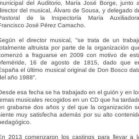
municipal del Auditorio, María José Borge, junto a
director del musical, Álvaro de Sousa, y delegado d
Pastoral de la Inspectoría María Auxiliadora
Francisco José Pérez Camacho.
Según el director musical, "se trata de un trabaj
totalmente altruista por parte de la organización qu
comenzó a fraguarse en 2009 con motivo de est
efeméride, 16 de agosto de 1815, dado que e
España el último musical original de Don Bosco dat
del año 1988".
Desde esa fecha se ha trabajado en el guión y en lo
temas musicales recogidos en un CD que ha tardad
en grabarse dos años y del que la organización s
siente muy satisfecha además por su alto contenid
pedagógico.
En 2013 comenzaron los castings para llevar a l