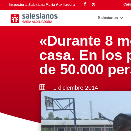
Cana
Inspectoría Salesiana María Auxiliadora
Salesianos
«Durante 8 m
casa. En los 
de 50.000 pe

1 diciembre 2014