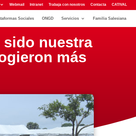
Webmail
Intranet
Trabaja con nosotros
Contacta
CAT/VAL
ataformas Sociales
ONGD
Servicios
Familia Salesiana
sido nuestra
cogieron más