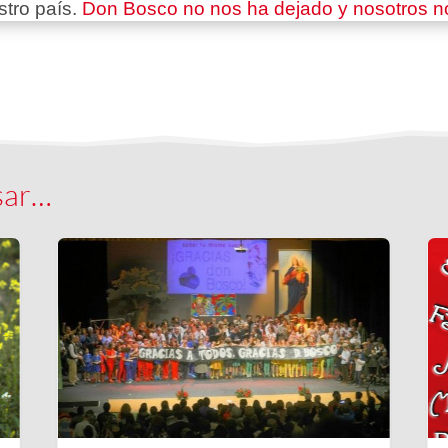
stro país.
Don Bosco no nos ha dejado y nosotros no
sar…