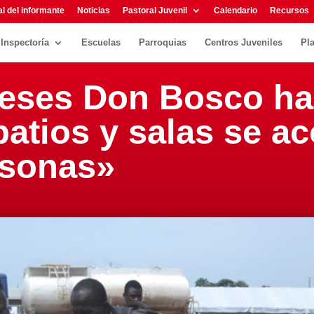
l del informante
Noticias
Pastoral Juvenil
Calendario
Recursos
Inspectoría
Escuelas
Parroquias
Centros Juveniles
Pl
eses Don Bosco ha 
patios y salas se a
rsonas»