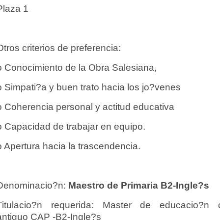
Plaza 1
Otros criterios de preferencia:
o Conocimiento de la Obra Salesiana,
o Simpati?a y buen trato hacia los jo?venes
o Coherencia personal y actitud educativa
o Capacidad de trabajar en equipo.
o Apertura hacia la trascendencia.
Denominacio?n:
Maestro de Primaria B2-Ingle?s
Titulacio?n requerida: Master de educacio?n 
antiguo CAP -B2-Ingle?s