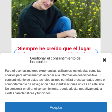
‘Siempre he creído que el lugar
de los cristianos es al lado de
Gestionar el consentimiento de
los que menos tienen’
las cookies
Inma Bernal tiene 40 años, estudió Magisterio y
Para ofrecer las mejores experiencias, utilizamos tecnologías como las
Psicopedagogía, en la actualidad trabaja como
cookies para almacenar y/o acceder a la información del dispositivo. El
maestra en el Colegio Salesiano de Cartagena.
consentimiento de estas tecnologías nos permitirá procesar datos como el
Es la presidenta de la Asociación Alraso en
comportamiento de navegación o las identificaciones únicas en este sitio.
Cartagena y la responsable de los proyectos que
No consentir o retirar el consentimiento, puede afectar negativamente a
la...
ciertas características y funciones.
Aceptar