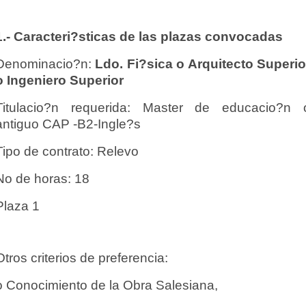
1.- Caracteri?sticas de las plazas convocadas
Denominacio?n:
Ldo. Fi?sica o Arquitecto Superio
o Ingeniero Superior
Titulacio?n requerida: Master de educacio?n 
antiguo CAP -B2-Ingle?s
Tipo de contrato: Relevo
No de horas: 18
Plaza 1
Otros criterios de preferencia:
o Conocimiento de la Obra Salesiana,