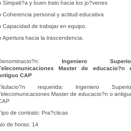
o Simpati?a y buen trato hacia los jo?venes
o Coherencia personal y actitud educativa
o Capacidad de trabajar en equipo.
o Apertura hacia la trascendencia.
Denominacio?n:
Ingeniero Superio
Telecomunicaciones Master de educacio?n 
antiguo CAP
Titulacio?n requerida: Ingeniero Superio
Telecomunicaciones Master de educacio?n o antigu
CAP
Tipo de contrato: Pra?cticas
No de horas: 14