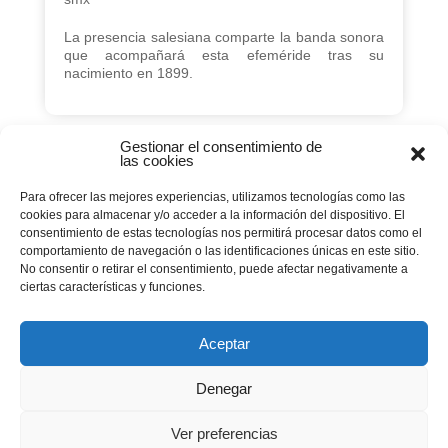
La presencia salesiana comparte la banda sonora
que acompañará esta efeméride tras su
nacimiento en 1899.
Gestionar el consentimiento de
las cookies
Página 10 de 53
Para ofrecer las mejores experiencias, utilizamos tecnologías como las
cookies para almacenar y/o acceder a la información del dispositivo. El
« PRIMERA
consentimiento de estas tecnologías nos permitirá procesar datos como el
comportamiento de navegación o las identificaciones únicas en este sitio.
No consentir o retirar el consentimiento, puede afectar negativamente a
...
«
8
9
10
11
ciertas características y funciones.
...
...
12
20
30
40
Aceptar
Denegar
»
Ver preferencias
ÚLTIMA »