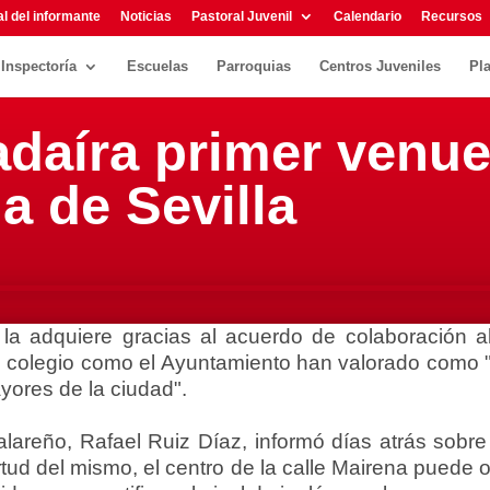
l del informante
Noticias
Pastoral Juvenil
Calendario
Recursos
Inspectoría
Escuelas
Parroquias
Centros Juveniles
Pl
adaíra primer venu
ia de Sevilla
la adquiere gracias al acuerdo de colaboración a
el colegio como el Ayuntamiento han valorado como "
yores de la ciudad".
calareño, Rafael Ruiz Díaz, informó días atrás sobre 
tud del mismo, el centro de la calle Mairena puede 