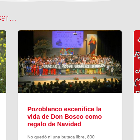
sar…
Pozoblanco escenifica la
vida de Don Bosco como
regalo de Navidad
No quedó ni una butaca libre, 800