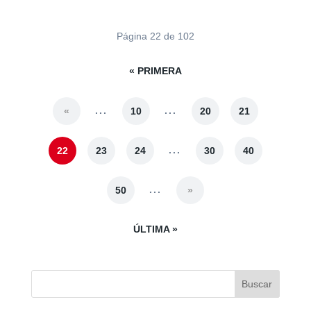
Página 22 de 102
« PRIMERA
...
...
«
10
20
21
...
22
23
24
30
40
...
50
»
ÚLTIMA »