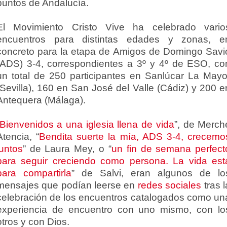
puntos de Andalucía.
El Movimiento Cristo Vive ha celebrado vario
encuentros para distintas edades y zonas, e
concreto para la etapa de Amigos de Domingo Savi
(ADS) 3-4, correspondientes a 3º y 4º de ESO, co
un total de 250 participantes en Sanlúcar La Mayo
(Sevilla), 160 en San José del Valle (Cádiz) y 200 e
Antequera (Málaga).
Bienvenidos a una iglesia llena de vida
”, de Merch
Atencia, “
Bendita suerte la mía, ADS 3-4, crecemo
juntos
” de Laura Mey, o “
un fin de semana perfect
para seguir creciendo como persona. La vida est
para compartirla
” de Salvi, eran algunos de lo
mensajes que podían leerse en
redes sociales
tras l
celebración de los encuentros catalogados como un
experiencia de encuentro con uno mismo, con lo
otros y con Dios.