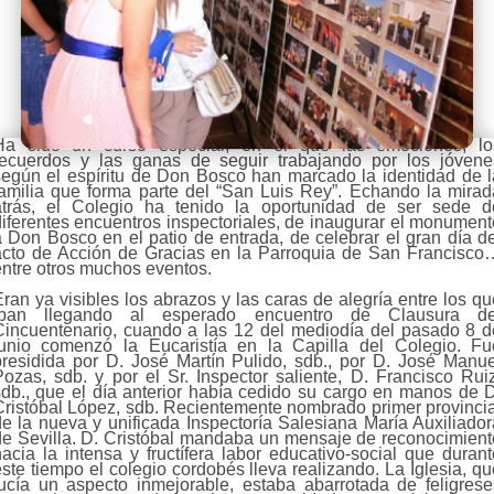
Ha sido un curso especial, en el que las emociones, lo
recuerdos y las ganas de seguir trabajando por los jóvene
según el espíritu de Don Bosco han marcado la identidad de l
familia que forma parte del “San Luis Rey”. Echando la mirad
atrás, el Colegio ha tenido la oportunidad de ser sede d
diferentes encuentros inspectoriales, de inaugurar el monument
a Don Bosco en el patio de entrada, de celebrar el gran día de
acto de Acción de Gracias en la Parroquia de San Francisco
entre otros muchos eventos.
ran ya visibles los abrazos y las caras de alegría entre los q
iban llegando al esperado encuentro de Clausura de
Cincuentenario, cuando a las 12 del mediodía del pasado 8 d
junio comenzó la Eucaristía en la Capilla del Colegio. Fu
presidida por D. José Martín Pulido, sdb., por D. José Manue
Pozas, sdb. y por el Sr. Inspector saliente, D. Francisco Ruiz
sdb., que el día anterior había cedido su cargo en manos de D
Cristóbal López, sdb. Recientemente nombrado primer provincia
de la nueva y unificada Inspectoría Salesiana María Auxiliador
de Sevilla. D. Cristóbal mandaba un mensaje de reconocimient
hacia la intensa y fructífera labor educativo-social que durant
ste tiempo el colegio cordobés lleva realizando. La Iglesia, q
lucía un aspecto inmejorable, estaba abarrotada de feligrese