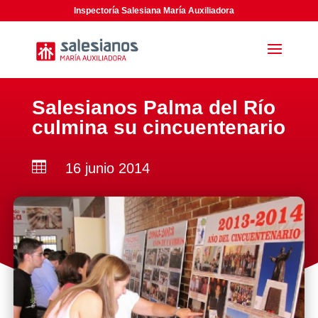
Inspectoría Salesiana María Auxiliadora
Salesianos Palma del Río
culmina su cincuentenario

16 junio 2014