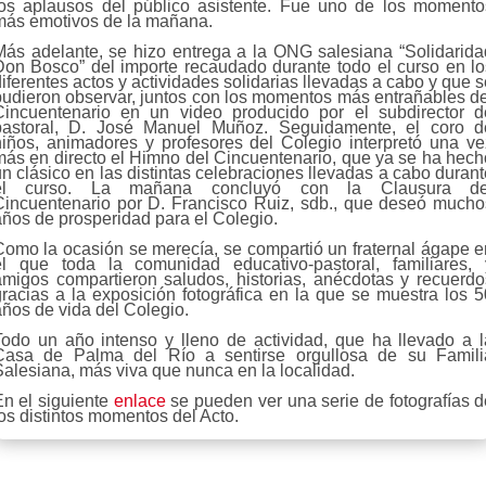
los aplausos del público asistente. Fue uno de los momento
más emotivos de la mañana.
Más adelante, se hizo entrega a la ONG salesiana “Solidarida
Don Bosco” del importe recaudado durante todo el curso en lo
iferentes actos y actividades solidarias llevadas a cabo y que 
pudieron observar, juntos con los momentos más entrañables de
Cincuentenario en un video producido por el subdirector d
pastoral, D. José Manuel Muñoz. Seguidamente, el coro d
niños, animadores y profesores del Colegio interpretó una ve
más en directo el Himno del Cincuentenario, que ya se ha hech
n clásico en las distintas celebraciones llevadas a cabo duran
el curso. La mañana concluyó con la Clausura de
Cincuentenario por D. Francisco Ruiz, sdb., que deseó mucho
años de prosperidad para el Colegio.
Como la ocasión se merecía, se compartió un fraternal ágape e
el que toda la comunidad educativo-pastoral, familiares, 
amigos compartieron saludos, historias, anécdotas y recuerdo
gracias a la exposición fotográfica en la que se muestra los 5
años de vida del Colegio.
Todo un año intenso y lleno de actividad, que ha llevado a l
Casa de Palma del Río a sentirse orgullosa de su Famili
Salesiana, más viva que nunca en la localidad.
En el siguiente
enlace
se pueden ver una serie de fotografías d
os distintos momentos del Acto.