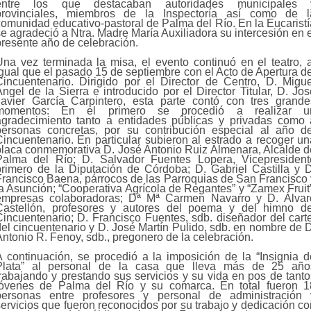
entre los que destacaban autoridades municipales 
provinciales, miembros de la Inspectoría así como de l
comunidad educativo-pastoral de Palma del Río. En la Eucaristí
e agradeció a Ntra. Madre María Auxiliadora su intercesión en 
presente año de celebración.
Una vez terminada la misa, el evento continuó en el teatro, a
igual que el pasado 15 de septiembre con el Acto de Apertura de
Cincuentenario. Dirigido por el Director de Centro, D. Migue
ngel de la Sierra e introducido por el Director Titular, D. Jo
Javier García Carpintero, esta parte contó con tres grande
momentos: En el primero se procedió a realizar u
agradecimiento tanto a entidades públicas y privadas como 
personas concretas, por su contribución especial al año de
Cincuentenario. En particular subieron al estrado a recoger un
placa conmemorativa D. José Antonio Ruiz Almenara, Alcalde d
Palma del Río; D. Salvador Fuentes Lopera, Vicepresident
primero de la Diputación de Córdoba; D. Gabriel Castilla y D
Francisco Baena, párrocos de las Parroquias de San Francisco 
la Asunción; “Cooperativa Agrícola de Regantes” y “Zamex Fruit”
empresas colaboradoras; Dª Mª Carmen Navarro y D. Álvar
Castellón, profesores y autores del poema y del himno de
Cincuentenario; D. Francisco Fuentes, sdb. diseñador del carte
del cincuentenario y D. José Martín Pulido, sdb. en nombre de D
ntonio R. Fenoy, sdb., pregonero de la celebración.
A continuación, se procedió a la imposición de la “Insignia d
Plata” al personal de la casa que lleva más de 25 año
trabajando y prestando sus servicios y su vida en pos de tanto
jóvenes de Palma del Río y su comarca. En total fueron 1
personas entre profesores y personal de administración 
servicios que fueron reconocidos por su trabajo y dedicación co