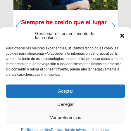
‘Siempre he creído que el lugar
de los cristianos es al lado de
Gestionar el consentimiento de
los que menos tienen’
las cookies
Inma Bernal tiene 40 años, estudió Magisterio y
Para ofrecer las mejores experiencias, utilizamos tecnologías como las
Psicopedagogía, en la actualidad trabaja como
cookies para almacenar y/o acceder a la información del dispositivo. El
maestra en el Colegio Salesiano de Cartagena.
consentimiento de estas tecnologías nos permitirá procesar datos como el
Es la presidenta de la Asociación Alraso en
comportamiento de navegación o las identificaciones únicas en este sitio.
Cartagena y la responsable de los proyectos que
No consentir o retirar el consentimiento, puede afectar negativamente a
la...
ciertas características y funciones.
Aceptar
Denegar
Ver preferencias
Política de cookies
Privacidad
|
Aviso legal
Declaración de privacidad
|
Política de cookies
Impressum