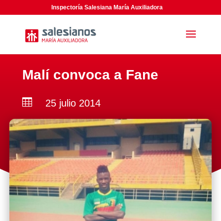
Inspectoría Salesiana María Auxiliadora
Malí convoca a Fane

25 julio 2014