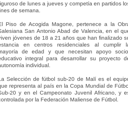
riguroso de lunes a jueves y competía en partidos lo
fines de semana.
El Piso de Acogida Magone, pertenece a la Obr
Salesiana San Antonio Abad de Valencia, en el qu
viven jóvenes de 18 a 21 años que han finalizado s
estancia en centros residenciales al cumplir l
mayoría de edad y que necesitan apoyo socio
educativo integral para desarrollar su proyecto d
autonomía individual.
La Selección de fútbol sub-20 de Malí es el equip
que representa al país en la Copa Mundial de Fútbo
Sub-20 y en el Campeonato Juvenil Africano, y e
controlada por la Federación Maliense de Fútbol.