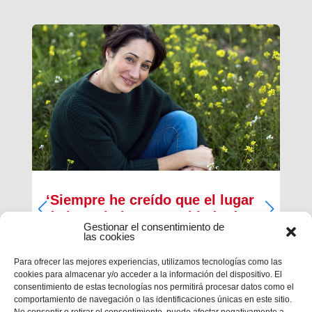
‘Siempre he creído que el lugar
de los cristianos es al lado de
Gestionar el consentimiento de
los que menos tienen’
las cookies
Inma Bernal tiene 40 años, estudió Magisterio y
Para ofrecer las mejores experiencias, utilizamos tecnologías como las
Psicopedagogía, en la actualidad trabaja como
cookies para almacenar y/o acceder a la información del dispositivo. El
maestra en el Colegio Salesiano de Cartagena.
consentimiento de estas tecnologías nos permitirá procesar datos como el
Es la presidenta de la Asociación Alraso en
comportamiento de navegación o las identificaciones únicas en este sitio.