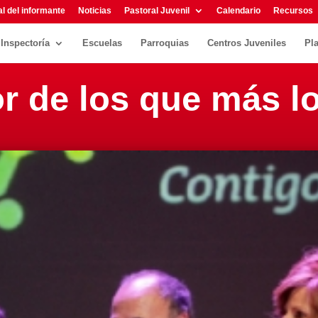
l del informante
Noticias
Pastoral Juvenil
Calendario
Recursos
Inspectoría
Escuelas
Parroquias
Centros Juveniles
Pl
r de los que más l