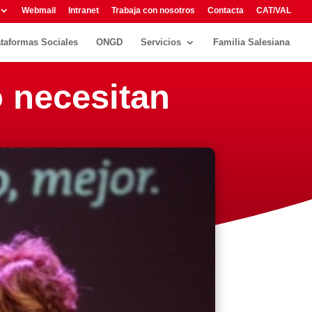
Webmail
Intranet
Trabaja con nosotros
Contacta
CAT/VAL
ataformas Sociales
ONGD
Servicios
Familia Salesiana
o necesitan