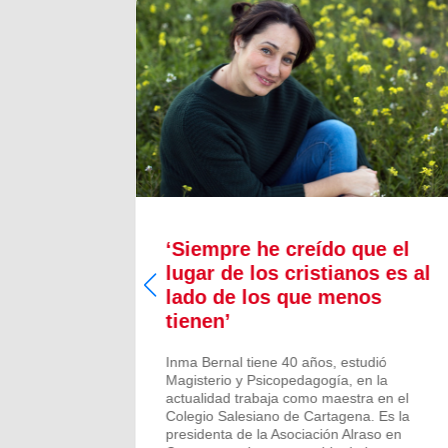
a nos
‘Siempre he creído que el
“Sueño
lugar de los cristianos es al
lado de los que menos
tienen’
Inma Bernal tiene 40 años, estudió
Magisterio y Psicopedagogía, en la
actualidad trabaja como maestra en el
Colegio Salesiano de Cartagena. Es la
presidenta de la Asociación Alraso en