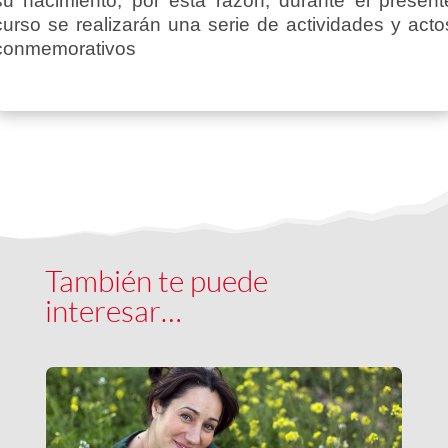
su nacimiento, por esta razón, durante el present
curso se realizarán una serie de actividades y acto
conmemorativos
También te puede
interesar…