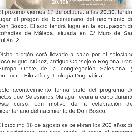
El próximo viernes 17 de octubre, a las 20:30, tendr
lugar el pregón del bicentenario del nacimiento d
Don Bosco.
El acto tendrá lugar en la agrupación d
cofradías de Málaga, situada en C/ Muro de Sa
Julián, 2.
Dicho pregón será llevado a cabo por el salesian
José Miguel Núñez, antiguo Consejero Regional Par
Europa Oeste de la congregación Salesiana, 
Doctor en Filosofía y Teología Dogmática.
Este acontecimiento forma parte del programa d
actos que Salesianos Málaga llevará a cabo durant
este curso, con motivo de la celebración de
bicentenario del nacimiento de Don Bosco.
El próximo 16 de agosto se celebran los 200 años d