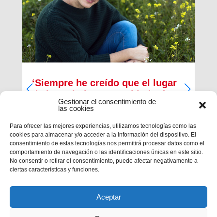
‘Siempre he creído que el lugar
de los cristianos es al lado de
Gestionar el consentimiento de
los que menos tienen’
las cookies
Inma Bernal tiene 40 años, estudió Magisterio y
Para ofrecer las mejores experiencias, utilizamos tecnologías como las
Psicopedagogía, en la actualidad trabaja como
cookies para almacenar y/o acceder a la información del dispositivo. El
maestra en el Colegio Salesiano de Cartagena.
consentimiento de estas tecnologías nos permitirá procesar datos como el
Es la presidenta de la Asociación Alraso en
comportamiento de navegación o las identificaciones únicas en este sitio.
Cartagena y la responsable de los proyectos que
No consentir o retirar el consentimiento, puede afectar negativamente a
la...
ciertas características y funciones.
Aceptar