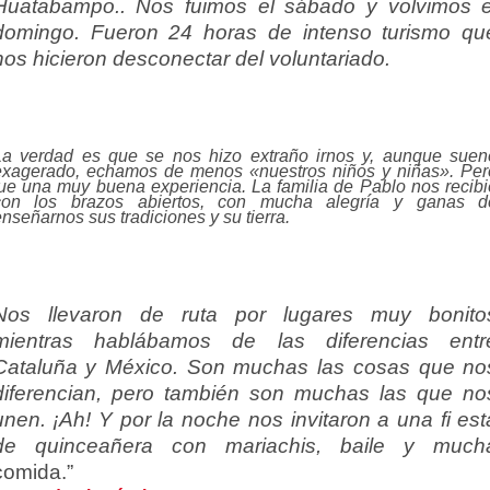
Huatabampo.. Nos fuimos el sábado y
volvimos e
domingo. Fueron 24 horas de intenso turismo qu
nos hicieron
desconectar del voluntariado.
La verdad es que se nos hizo extraño irnos y, aunque suen
exagerado, echamos de menos «nuestros niños y niñas». Per
fue una muy buena experiencia. La familia de Pablo nos recibi
con los brazos abiertos, con mucha alegría y ganas d
nseñarnos sus tradiciones y su tierra.
Nos llevaron de ruta por lugares muy bonito
mientras hablábamos de las diferencias entr
Cataluña y México. Son muchas las cosas que no
diferencian, pero también son muchas las que no
unen. ¡Ah! Y por la noche nos invitaron a una fi est
de quinceañera con mariachis, baile y much
comida.”