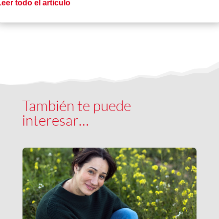
eer todo el artículo
También te puede
interesar…