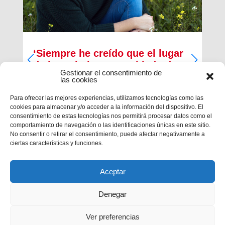
‘Siempre he creído que el lugar
de los cristianos es al lado de
Gestionar el consentimiento de
los que menos tienen’
las cookies
Inma Bernal tiene 40 años, estudió Magisterio y
Para ofrecer las mejores experiencias, utilizamos tecnologías como las
Psicopedagogía, en la actualidad trabaja como
cookies para almacenar y/o acceder a la información del dispositivo. El
maestra en el Colegio Salesiano de Cartagena.
consentimiento de estas tecnologías nos permitirá procesar datos como el
Es la presidenta de la Asociación Alraso en
comportamiento de navegación o las identificaciones únicas en este sitio.
Cartagena y la responsable de los proyectos que
No consentir o retirar el consentimiento, puede afectar negativamente a
la...
ciertas características y funciones.
Aceptar
Denegar
Ver preferencias