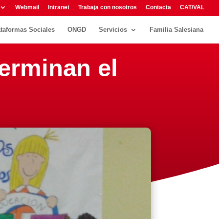
Webmail
Intranet
Trabaja con nosotros
Contacta
CAT/VAL
ataformas Sociales
ONGD
Servicios
Familia Salesiana
terminan el