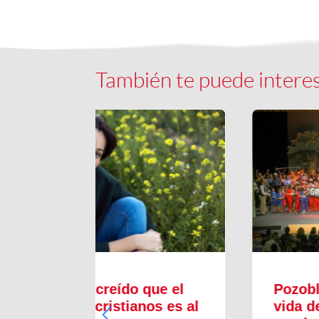
También te puede intere
ue el
Pozoblanco escenifica la
s es al
vida de Don Bosco como