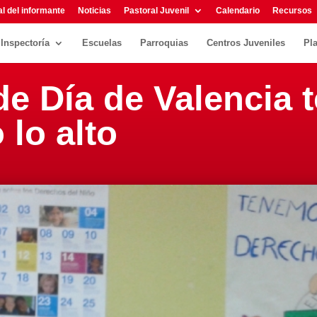
l del informante
Noticias
Pastoral Juvenil
Calendario
Recursos
Inspectoría
Escuelas
Parroquias
Centros Juveniles
Pl
e Día de Valencia 
 lo alto