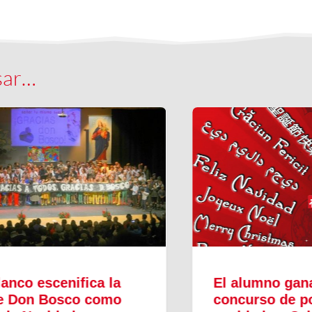
sar…
El alumno ganador del
concurso de postales de