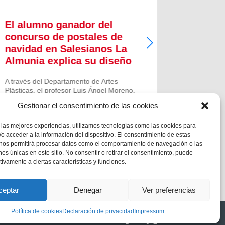
El alumno ganador del
Presen
concurso de postales de
Aguina
navidad en Salesianos La
El 27 de d
Almunia explica su diseño
este regal
Salesiana 
A través del Departamento de Artes
presentaci
Plásticas, el profesor Luis Ángel Moreno,
lugar, com
del Colegio Salesiano de La Almunia de
General de
Gestionar el consentimiento de las cookies
Doña Godina (Zaragoza) convocó el
(FMA), en.
concurso de postales navideñas, en dos
 las mejores experiencias, utilizamos tecnologías como las cookies para
categorías diferentes: ESO y...
o acceder a la información del dispositivo. El consentimiento de estas
 nos permitirá procesar datos como el comportamiento de navegación o las
ones únicas en este sitio. No consentir o retirar el consentimiento, puede
tivamente a ciertas características y funciones.
ceptar
Denegar
Ver preferencias
Política de cookies
Declaración de privacidad
Impressum