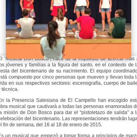
El ‘Musical Don Bosco’, nace de la inquietud de acercar más 
os jóvenes y familias a la figura del santo, en el contexto de 
fiesta del bicentenario de su nacimiento. El equipo coordinado
está compuesto por cinco personas que mueven y llevan toda l
vida en sus respectivos sectores: escenografía, cuerpo de baile
 técnica.
En la Presencia Salesiana de El Campello han escogido est
obra musical que cautivará a todas las personas enamoradas d
la misión de Don Bosco para dar el “pistoletazo de salida” a l
celebración del bicentenario. Las representaciones tendrán luga
l fin de semana, del 16 al 18 de enero de 2015.
Es un musical que empezó a tomar forma a principios de marz