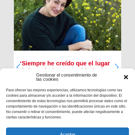
‘Siempre he creído que el lugar
de los cristianos es al lado de
Gestionar el consentimiento de
los que menos tienen’
las cookies
Inma Bernal tiene 40 años, estudió Magisterio y
Para ofrecer las mejores experiencias, utilizamos tecnologías como las
Psicopedagogía, en la actualidad trabaja como
cookies para almacenar y/o acceder a la información del dispositivo. El
maestra en el Colegio Salesiano de Cartagena.
consentimiento de estas tecnologías nos permitirá procesar datos como el
Es la presidenta de la Asociación Alraso en
comportamiento de navegación o las identificaciones únicas en este sitio.
Cartagena y la responsable de los proyectos que
No consentir o retirar el consentimiento, puede afectar negativamente a
la...
ciertas características y funciones.
Aceptar