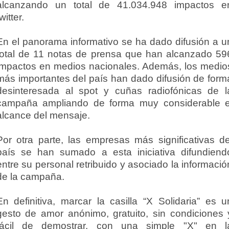
alcanzando un total de 41.034.948 impactos e
witter.
En el panorama informativo se ha dado difusión a u
total de 11 notas de prensa que han alcanzado 59
impactos en medios nacionales. Además, los medio
más importantes del país han dado difusión de form
desinteresada al spot y cuñas radiofónicas de l
campaña ampliando de forma muy considerable e
alcance del mensaje.
Por otra parte, las empresas más significativas de
país se han sumado a esta iniciativa difundiend
entre su personal retribuido y asociado la informació
de la campaña.
En definitiva, marcar la casilla “X Solidaria” es u
gesto de amor anónimo, gratuito, sin condiciones 
fácil de demostrar, con una simple "X" en l