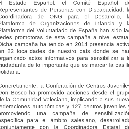
el Estado Español, el Comité Español d
Representantes de Personas con Discapacidad, l
Coordinadora de ONG para el Desarrollo, l
Plataforma de Organizaciones de Infancia y l
Plataforma del Voluntariado de España han sido la
redes promotoras de esta campaña a nivel estatal
Dicha campaña ha tenido en 2014 presencia activ
en 22 localidades de nuestro país donde se ha
organizado actos informativos para sensibilizar a l
ciudadanía de lo importante que es marcar la casill
solidaria.
Concretamente, la Conferación de Centros Juvenile
Don Bosco ha promovido acciones desde el grup
de la Comunidad Valeciana, implicando a sus nuev
federaciones autonómicas y 127 centros juveniles 
promoviendo una campaña de sensibilizació
específica para el ámbito salesiano, desarrollad
conjuntamente con la Coordinadora Estatal d