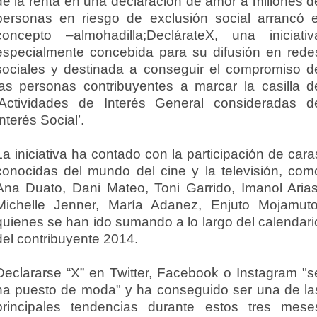
de la renta en una declaración de amor a millones d
personas en riesgo de exclusión social arrancó e
concepto –almohadilla;DeclárateX, una iniciativ
especialmente concebida para su difusión en rede
sociales y destinada a conseguir el compromiso d
las personas contribuyentes a marcar la casilla d
‘Actividades de Interés General consideradas d
Interés Social’.
La iniciativa ha contado con la participación de cara
conocidas del mundo del cine y la televisión, com
Ana Duato, Dani Mateo, Toni Garrido, Imanol Arias
Michelle Jenner, María Adanez, Enjuto Mojamuto
quienes se han ido sumando a lo largo del calendari
del contribuyente 2014.
Declararse “X” en Twitter, Facebook o Instagram "s
ha puesto de moda" y ha conseguido ser una de la
principales tendencias durante estos tres mese