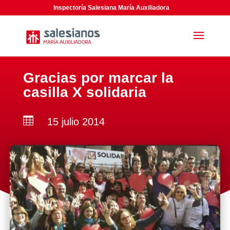
Inspectoría Salesiana María Auxiliadora
Gracias por marcar la
casilla X solidaria

15 julio 2014