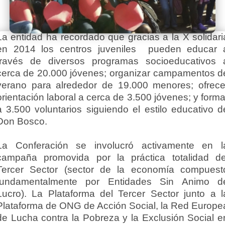
La entidad ha recordado que gracias a la X solidari
en 2014 los centros juveniles pueden educar 
través de diversos programas socioeducativos 
cerca de 20.000 jóvenes; organizar campamentos d
verano para alrededor de 19.000 menores; ofrece
orientación laboral a cerca de 3.500 jóvenes; y forma
a 3.500 voluntarios siguiendo el estilo educativo d
Don Bosco.
La Conferación se involucró activamente en l
campaña promovida por la práctica totalidad de
Tercer Sector (sector de la economía compuest
fundamentalmente por Entidades Sin Animo d
Lucro). La Plataforma del Tercer Sector junto a l
Plataforma de ONG de Acción Social, la Red Europe
de Lucha contra la Pobreza y la Exclusión Social e