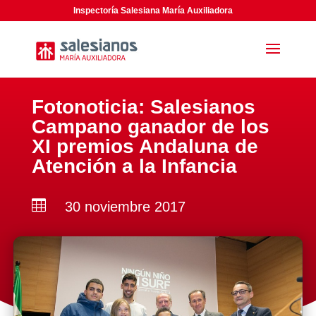
Inspectoría Salesiana María Auxiliadora
Fotonoticia: Salesianos
Campano ganador de los
XI premios Andaluna de
Atención a la Infancia

30 noviembre 2017