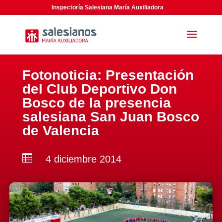
Inspectoría Salesiana María Auxiliadora
Fotonoticia: Presentación
del Club Deportivo Don
Bosco de la presencia
salesiana San Juan Bosco
de Valencia

4 diciembre 2014