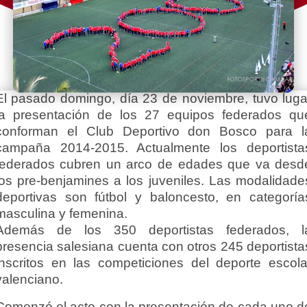
El pasado domingo, día 23 de noviembre, tuvo luga
la presentación de los 27 equipos federados qu
conforman el Club Deportivo don Bosco para l
campaña 2014-2015. Actualmente los deportista
federados cubren un arco de edades que va desd
los pre-benjamines a los juveniles. Las modalidade
deportivas son fútbol y baloncesto, en categoría
masculina y femenina.
Además de los 350 deportistas federados, l
presencia salesiana cuenta con otros 245 deportista
inscritos en las competiciones del deporte escola
valenciano.
Comenzó el acto con la presentación de cada uno d