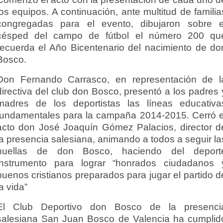
los equipos. A continuación, ante multitud de familia
congregadas para el evento, dibujaron sobre e
césped del campo de fútbol el número 200 qu
recuerda el Año Bicentenario del nacimiento de do
Bosco.
Don Fernando Carrasco, en representación de l
directiva del club don Bosco, presentó a los padres 
madres de los deportistas las líneas educativa
fundamentales para la campaña 2014-2015. Cerró e
acto don José Joaquín Gómez Palacios, director d
la presencia salesiana, animando a todos a seguir la
huellas de don Bosco, haciendo del deport
instrumento para lograr “honrados ciudadanos 
buenos cristianos preparados para jugar el partido d
la vida”
El Club Deportivo don Bosco de la presenci
salesiana San Juan Bosco de Valencia ha cumplid