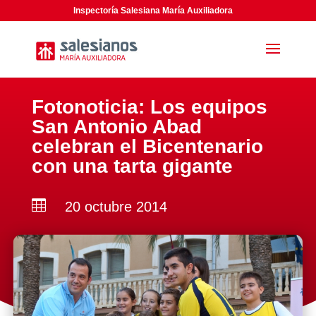
Inspectoría Salesiana María Auxiliadora
Fotonoticia: Los equipos
San Antonio Abad
celebran el Bicentenario
con una tarta gigante

20 octubre 2014