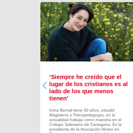
a nos
‘Siempre he creído que el
“Sueño
lugar de los cristianos es al
lado de los que menos
tienen’
Inma Bernal tiene 40 años, estudió
Magisterio y Psicopedagogía, en la
actualidad trabaja como maestra en el
Colegio Salesiano de Cartagena. Es la
presidenta de la Asociación Alraso en