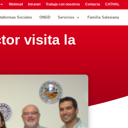
Webmail
Intranet
Trabaja con nosotros
Contacta
CAT/VAL
ataformas Sociales
ONGD
Servicios
Familia Salesiana
tor visita la