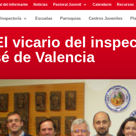
l del informante
Noticias
Pastoral Juvenil
Calendario
Recursos
Inspectoría
Escuelas
Parroquias
Centros Juveniles
Pl
l vicario del inspec
é de Valencia