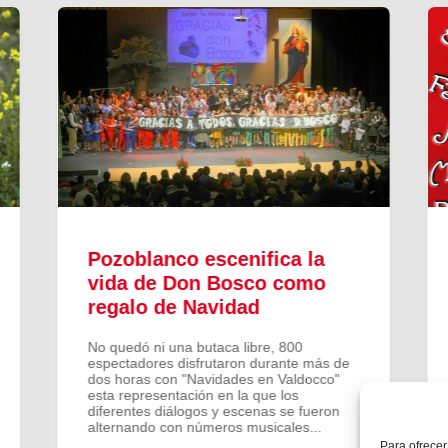
Pozoblanco escenifica la
vida de Don Bosco como
regalo de Navidad
No quedó ni una butaca libre, 800
espectadores disfrutaron durante más de
dos horas con "Navidades en Valdocco"
esta representación en la que los
diferentes diálogos y escenas se fueron
alternando con números musicales...
Para ofrecer