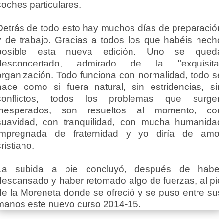
coches particulares.
Detrás de todo esto hay muchos días de preparació
y de trabajo. Gracias a todos los que habéis hech
posible esta nueva edición. Uno se qued
desconcertado, admirado de la "exquisita
organización. Todo funciona con normalidad, todo s
hace como si fuera natural, sin estridencias, si
conflictos, todos los problemas que surge
inesperados, son resueltos al momento, co
suavidad, con tranquilidad, con mucha humanida
impregnada de fraternidad y yo diría de amo
cristiano.
La subida a pie concluyó, después de habe
descansado y haber retomado algo de fuerzas, al pi
de la Moreneta donde se ofreció y se puso entre su
manos este nuevo curso 2014-15.