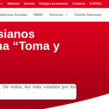
Webmail
Intranet
Trabaja con nosotros
Contacta
CAT/VAL
ataformas Sociales
ONGD
Servicios
Familia Salesiana
sianos
ma “Toma y
il. De estos, los más votados por los