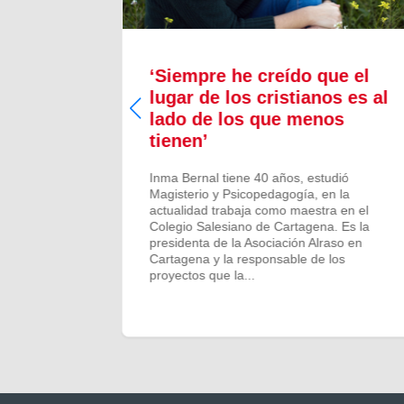
a nos
‘Siempre he creído que el
“Sueño
lugar de los cristianos es al
lado de los que menos
tienen’
Inma Bernal tiene 40 años, estudió
Magisterio y Psicopedagogía, en la
actualidad trabaja como maestra en el
Colegio Salesiano de Cartagena. Es la
presidenta de la Asociación Alraso en
Cartagena y la responsable de los
proyectos que la...