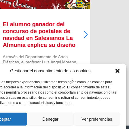
El alumno ganador del
Presen
concurso de postales de
Aguina
navidad en Salesianos La
El 27 de d
Almunia explica su diseño
este regal
Salesiana 
A través del Departamento de Artes
presentaci
Plásticas, el profesor Luis Ángel Moreno,
lugar, com
del Colegio Salesiano de La Almunia de
General de
Gestionar el consentimiento de las cookies
Doña Godina (Zaragoza) convocó el
(FMA), en.
concurso de postales navideñas, en dos
 las mejores experiencias, utilizamos tecnologías como las cookies para
categorías diferentes: ESO y...
o acceder a la información del dispositivo. El consentimiento de estas
 nos permitirá procesar datos como el comportamiento de navegación o las
ones únicas en este sitio. No consentir o retirar el consentimiento, puede
tivamente a ciertas características y funciones.
ceptar
Denegar
Ver preferencias