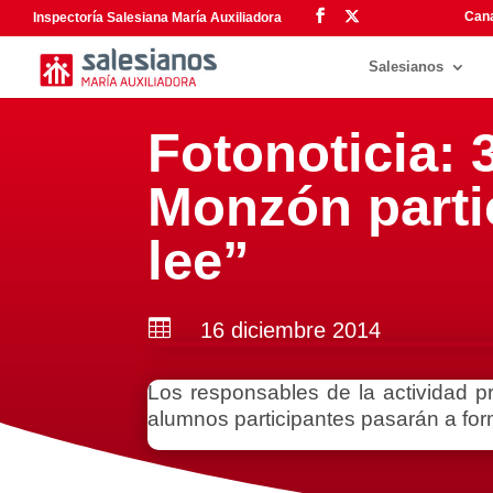
Cana
Inspectoría Salesiana María Auxiliadora
Salesianos
Fotonoticia:
Monzón parti
lee”

16 diciembre 2014
Los responsables de la actividad pre
alumnos participantes pasarán a form