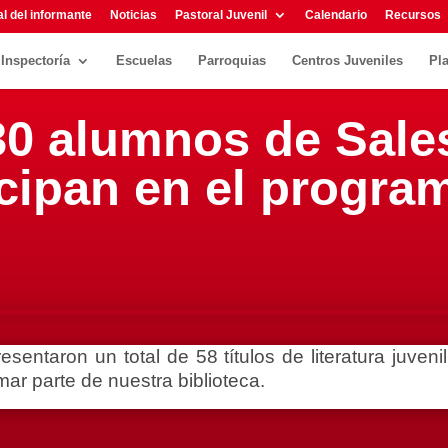
l del informante
Noticias
Pastoral Juvenil
Calendario
Recursos
Inspectoría
Escuelas
Parroquias
Centros Juveniles
Pl
 30 alumnos de Sale
cipan en el progra
sentaron un total de 58 títulos de literatura juven
ar parte de nuestra biblioteca.