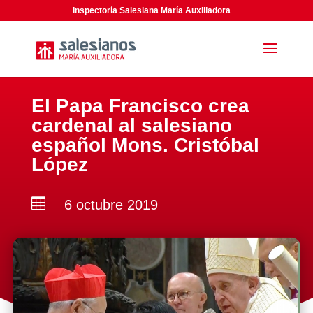
Inspectoría Salesiana María Auxiliadora
El Papa Francisco crea
cardenal al salesiano
español Mons. Cristóbal
López

6 octubre 2019