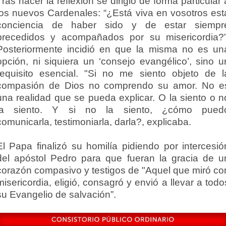
Tras hacer la reflexión se dirigió de forma particular 
los nuevos Cardenales: “¿Está viva en vosotros est
conciencia de haber sido y de estar siempr
precedidos y acompañados por su misericordia?”
Posteriormente incidió en que la misma no es un
opción, ni siquiera un ‘consejo evangélico’, sino u
requisito esencial. "Si no me siento objeto de l
compasión de Dios no comprendo su amor. No e
una realidad que se pueda explicar. O la siento o n
la siento. Y si no la siento, ¿cómo pued
comunicarla, testimoniarla, darla?, explicaba.
El Papa finalizó su homilía pidiendo por intercesió
del apóstol Pedro para que fueran la gracia de u
corazón compasivo y testigos de "Aquel que miró co
misericordia, eligió, consagró y envió a llevar a todo
su Evangelio de salvación”.