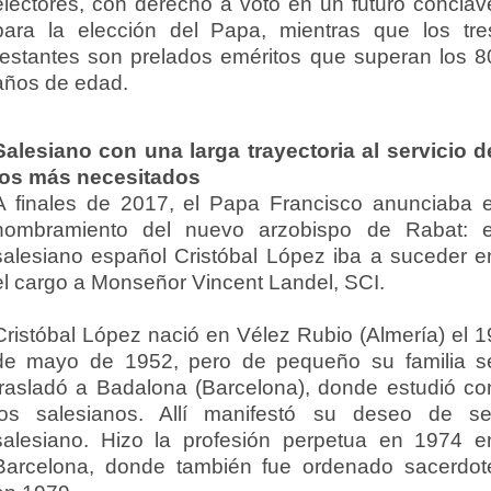
electores, con derecho a voto en un futuro cónclav
para la elección del Papa, mientras que los tre
restantes son prelados eméritos que superan los 8
años de edad.
Salesiano con una larga trayectoria al servicio d
los más necesitados
A finales de 2017, el Papa Francisco anunciaba e
nombramiento del nuevo arzobispo de Rabat: e
salesiano español Cristóbal López iba a suceder e
el cargo a Monseñor Vincent Landel, SCI.
Cristóbal López nació en Vélez Rubio (Almería) el 1
de mayo de 1952, pero de pequeño su familia s
trasladó a Badalona (Barcelona), donde estudió co
los salesianos. Allí manifestó su deseo de se
salesiano. Hizo la profesión perpetua en 1974 e
Barcelona, donde también fue ordenado sacerdot