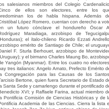
los salesianos miembros del Colegio Cardenalicio
Cinco de ellos son electores, entre los qu
predominan los de habla hispana. Además d
Cristóbal López Romero, cuentan con derecho a vot
en un futuro cónclave el hondureño Óscar A
Rodríguez Maradiaga, arzobispo de Tegucigalp
(Honduras); el ítalo-chileno Ricardo Ezzati Andrello
arzobispo emérito de Santiago de Chile; el uruguay
Daniel F. Sturla Berhouet, arzobispo de Montevide
(Uruguay); y el birmano Charles Maung Bo, arzobisp
de Yangón (Myanmar). Entre los cuatro no electores
hay tres italianos: Angelo Amato, Prefecto Emérito d
la Congregación para las Causas de los Santos
Tarcisio Bertone, quien fuera Secretario de Estado d
la Santa Sede y camarlengo durante el pontificado d
Benedicto XVI; y Raffaele Farina, actual miembro d
la Pontificia Comisión de Ciencias Históricas y de l
Pontificia Academia de las Ciencias. Cierra la lista e