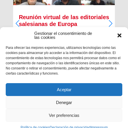
Reunión virtual de las editoriales
salesianas de Europa
Gestionar el consentimiento de
En la cita participaron Antonio Garrido y Marta
las cookies
Palomares, de Edebé, y Ricardo Martín, de la
“CCS”.
Para ofrecer las mejores experiencias, utilizamos tecnologías como las
cookies para almacenar y/o acceder a la información del dispositivo. El
consentimiento de estas tecnologías nos permitirá procesar datos como el
comportamiento de navegación o las identificaciones únicas en este sitio.
No consentir o retirar el consentimiento, puede afectar negativamente a
ciertas características y funciones.
Aceptar
Denegar
Ver preferencias
Política de cookies
Declaración de privacidad
Impressum
Privacidad
|
Aviso legal
|
Política de cookies