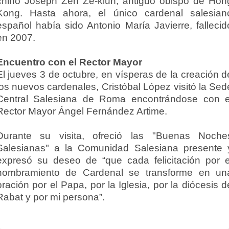
chino Joseph Zen Ze-kiun, antiguo obispo de Hon
Kong. Hasta ahora, el único cardenal salesian
español había sido Antonio María Javierre, fallecid
en 2007.
Encuentro con el Rector Mayor
El jueves 3 de octubre, en vísperas de la creación d
los nuevos cardenales, Cristóbal López visitó la Sed
Central Salesiana de Roma encontrándose con e
Rector Mayor Ángel Fernández Artime.
Durante su visita, ofreció las "Buenas Noche
Salesianas" a la Comunidad Salesiana presente 
expresó su deseo de “que cada felicitación por e
nombramiento de Cardenal se transforme en un
oración por el Papa, por la Iglesia, por la diócesis d
Rabat y por mi persona”.