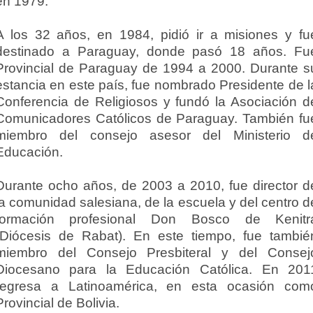
en 1979.
A los 32 años, en 1984, pidió ir a misiones y fu
destinado a Paraguay, donde pasó 18 años. Fu
Provincial de Paraguay de 1994 a 2000. Durante s
estancia en este país, fue nombrado Presidente de l
Conferencia de Religiosos y fundó la Asociación d
Comunicadores Católicos de Paraguay. También fu
miembro del consejo asesor del Ministerio d
Educación.
Durante ocho años, de 2003 a 2010, fue director d
la comunidad salesiana, de la escuela y del centro d
formación profesional Don Bosco de Kenitr
(Diócesis de Rabat). En este tiempo, fue tambié
miembro del Consejo Presbiteral y del Consej
Diocesano para la Educación Católica. En 201
regresa a Latinoamérica, en esta ocasión com
Provincial de Bolivia.